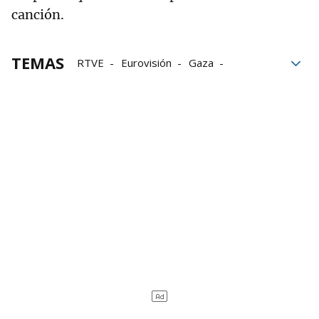
canción.
TEMAS
RTVE
Eurovisión
Gaza
concurso
Rusia
derechos humanos
Justicia