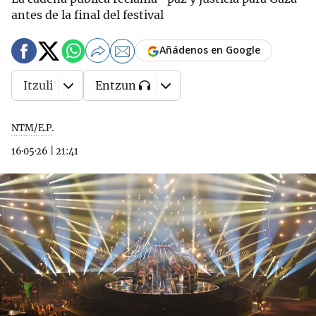
antes de la final del festival
Añádenos en Google
Itzuli
Entzun
NTM/E.P.
16·05·26
|
21:41