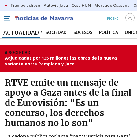
Tiempo eclipse
Autovía Jaca
Cese HUN
Mercado Osasuna
O
Kiosko
ACTUALIDAD
SOCIEDAD
SUCESOS
POLÍTICA
UNIÓ
SOCIEDAD
Adjudicadas por 135 millones las obras de la nueva
variante entre Pamplona y Jaca
RTVE emite un mensaje de
apoyo a Gaza antes de la final
de Eurovisión: "Es un
concurso, los derechos
humanos no lo son"
La cadena pública reclama “paz y justicia para Gaza”