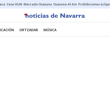
Jaca
Cese HUN
Mercado Osasuna
Osasuna-Al Ain
Prohibiciones eclips
ICACIÓN
ORTZADAR
MÚSICA