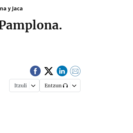
na y Jaca
n Pamplona.
Itzuli
Entzun