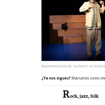
Representación de '52 Hertz' en la Esc
¿Ya nos sigues?
Márcanos como me
R
ock, jazz, folk