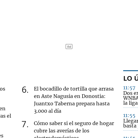
LO 
6
11:57
nos
El bocadillo de tortilla que arrasa
Dos ex
en Aste Nagusia en Donostia:
WNBA 
la lig
Juantxo Taberna prepara hasta
 en
3.000 al día
11:55
as el
Llegar
7
Cómo saber si el seguro de hogar
basta 
cubre las averías de los
es
electrodomésticos
11:45