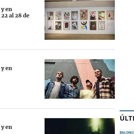
 y en
22 al 28 de
 y en
ÚLT
 y en
BALONC