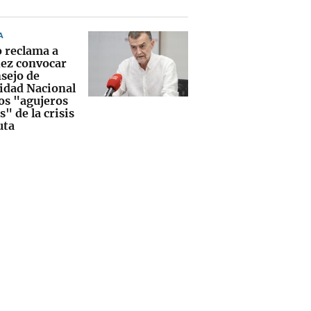
A
o reclama a
ez convocar
nsejo de
idad Nacional
los "agujeros
" de la crisis
uta