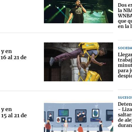
Dos e
la NBA
WNBA 
que q
en la
SOCIED
 y en
Llegar
16 al 21 de
traba
minut
para j
despi
SUCESO
Deten
 y en
- Liz
salta
15 al 21 de
de al
durant