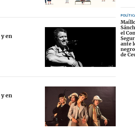
POLÍTIC
Maíll
Sánch
el Co
 y en
Segur
ante 
negros
de Ce
 y en