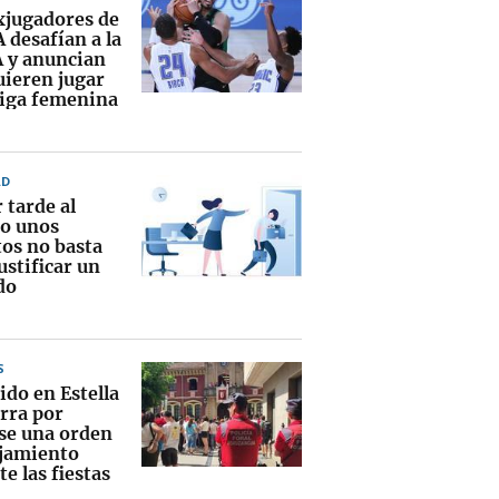
xjugadores de
 desafían a la
y anuncian
uieren jugar
 liga femenina
AD
 tarde al
jo unos
os no basta
ustificar un
do
S
ido en Estella
arra por
rse una orden
ejamiento
e las fiestas