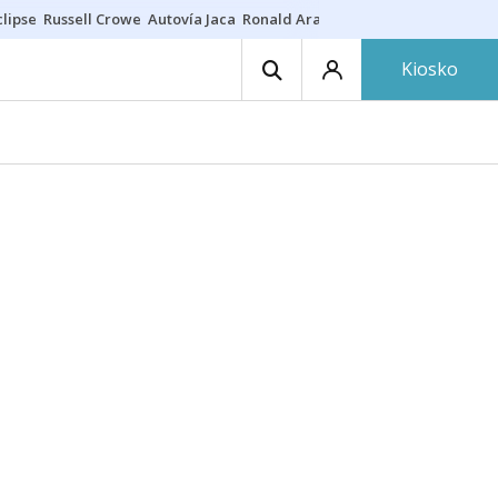
lipse
Russell Crowe
Autovía Jaca
Ronald Araújo
Prohibiciones eclips
Kiosko