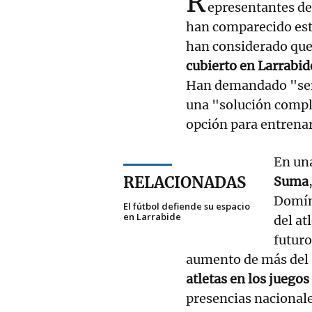
R
epresentantes de
han comparecido est
han considerado que
cubierto en Larrabi
Han demandado "sens
una "solución comple
opción para entrenar
En un
RELACIONADAS
Suma
Domíng
El fútbol defiende su espacio
en Larrabide
del at
futuro
aumento de más del 5
atletas en los juego
presencias nacionale