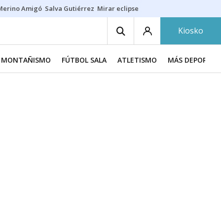
Merino Amigó
Salva Gutiérrez
Mirar eclipse
Iraola-Víctor
Ángel Eche
Kiosko
MONTAÑISMO
FÚTBOL SALA
ATLETISMO
MÁS DEPORTES