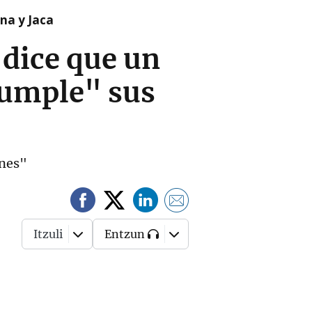
na y Jaca
 dice que un
cumple" sus
ones"
Itzuli
Entzun