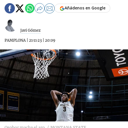
Añádenos en Google
Javi Gómez
PAMPLONA
|
21·11·23
|
20:09
Osobor macha el aro
MONTANA STATE