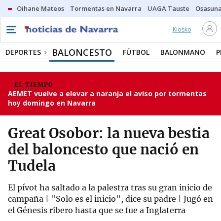
Oihane Mateos
Tormentas en Navarra
UAGA Tauste
Osasuna
Kiosko
BALONCESTO
DEPORTES
FÚTBOL
BALONMANO
P
EL TIEMPO
AEMET vuelve a elevar a naranja el aviso por tormentas
hoy domingo en Navarra
Great Osobor: la nueva bestia
del baloncesto que nació en
Tudela
El pívot ha saltado a la palestra tras su gran inicio de
campaña | "Solo es el inicio", dice su padre | Jugó en
el Génesis ribero hasta que se fue a Inglaterra