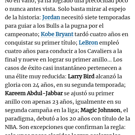
No en vano, ya ha logrado una precocidad poco
o nunca antes vista. Solo basta mirar al espejo
de la historia:
Jordan
necesitó siete temporadas
para guiar a los Bulls a la pugna por el
campeonato;
Kobe Bryant
tardó cuatro años en
conquistar su primer título;
LeBron
empleó
cuatro años para conducir a los Cavaliers a la
final y nueve en lograr su primer anillo... Los
casos de éxito casi instantáneo pertenecen a
una élite muy reducida:
Larry Bird
alcanzó la
gloria con 24 años, en su segunda temporada;
Kareem Abdul-Jabbar
se ajustó su primer
anillo con apenas 23 años, igualmente en su
segunda campaña en la liga;
Magic Johnson
, el
paradigma, debutó a los 20 años con título de la
NBA. Son excepciones que confirman la regla: