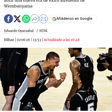
abrir una nueva era de éxito alrededor de
Wembanyama
Añádenos en Google
Eduardo Oyarzabal
NTM
Bilbao
|
02·06·26
|
13:53
|
Actualizado a las 16:48