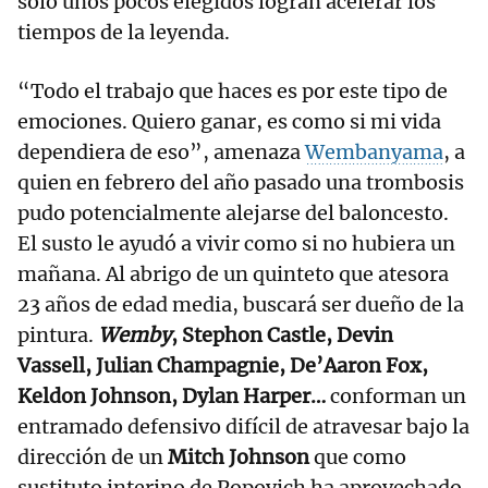
solo unos pocos elegidos logran acelerar los
tiempos de la leyenda.
“Todo el trabajo que haces es por este tipo de
emociones. Quiero ganar, es como si mi vida
dependiera de eso”, amenaza
Wembanyama
, a
quien en febrero del año pasado una trombosis
pudo potencialmente alejarse del baloncesto.
El susto le ayudó a vivir como si no hubiera un
mañana. Al abrigo de un quinteto que atesora
23 años de edad media, buscará ser dueño de la
pintura.
Wemby
, Stephon Castle, Devin
Vassell, Julian Champagnie, De’Aaron Fox,
Keldon Johnson, Dylan Harper…
conforman un
entramado defensivo difícil de atravesar bajo la
dirección de un
Mitch Johnson
que como
sustituto interino de Popovich ha aprovechado