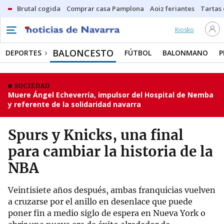
Brutal cogida
Comprar casa Pamplona
Aoiz feriantes
Tartas
Kiosko
BALONCESTO
DEPORTES
FÚTBOL
BALONMANO
P
SOCIEDAD
Muere Ángel Echeverría, impulsor del Hospital de Nemba
y referente de la solidaridad navarra
Spurs y Knicks, una final
para cambiar la historia de la
NBA
Veintisiete años después, ambas franquicias vuelven
a cruzarse por el anillo en desenlace que puede
poner fin a medio siglo de espera en Nueva York o