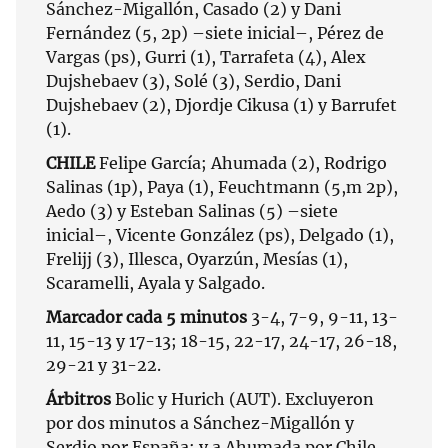
Sánchez-Migallón, Casado (2) y Dani
Fernández (5, 2p) –siete inicial–, Pérez de
Vargas (ps), Gurri (1), Tarrafeta (4), Alex
Dujshebaev (3), Solé (3), Serdio, Dani
Dujshebaev (2), Djordje Cikusa (1) y Barrufet
(1).
CHILE
Felipe García; Ahumada (2), Rodrigo
Salinas (1p), Paya (1), Feuchtmann (5,m 2p),
Aedo (3) y Esteban Salinas (5) –siete
inicial–, Vicente González (ps), Delgado (1),
Frelijj (3), Illesca, Oyarzún, Mesías (1),
Scaramelli, Ayala y Salgado.
Marcador cada 5 minutos
3-4, 7-9, 9-11, 13-
11, 15-13 y 17-13; 18-15, 22-17, 24-17, 26-18,
29-21 y 31-22.
Árbitros
Bolic y Hurich (AUT). Excluyeron
por dos minutos a Sánchez-Migallón y
Serdio por España; y a Ahumada por Chile.