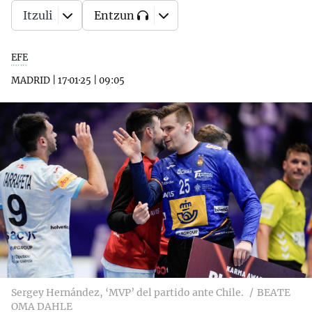
Itzuli
Entzun
EFE
MADRID
|
17·01·25
|
09:05
Sergey Hernández, ‘MVP’ del partido ante Chile.
BEATE
OMA DAHLE