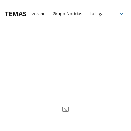
TEMAS
verano
Grupo Noticias
La Liga
Supercopa
Ponga
Liga de Campeones
afición