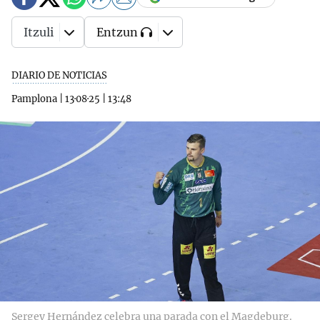
Itzuli
Entzun
DIARIO DE NOTICIAS
Pamplona
|
13·08·25
|
13:48
Sergey Hernández celebra una parada con el Magdeburg.