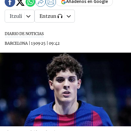
Añádenos en Google
Itzuli
Entzun
DIARIO DE NOTICIAS
BARCELONA
|
13·09·25
|
09:42