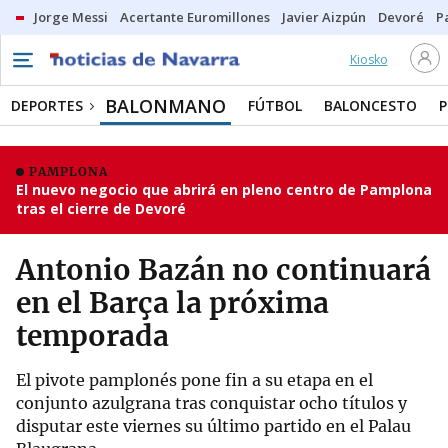
Jorge Messi
Acertante Euromillones
Javier Aizpún
Devoré
P
Kiosko
BALONMANO
DEPORTES
FÚTBOL
BALONCESTO
P
PAMPLONA
El nuevo negocio que abrirá en pleno centro de Pamplona
tras el cierre de Devoré
Antonio Bazán no continuará
en el Barça la próxima
temporada
El pivote pamplonés pone fin a su etapa en el
conjunto azulgrana tras conquistar ocho títulos y
disputar este viernes su último partido en el Palau