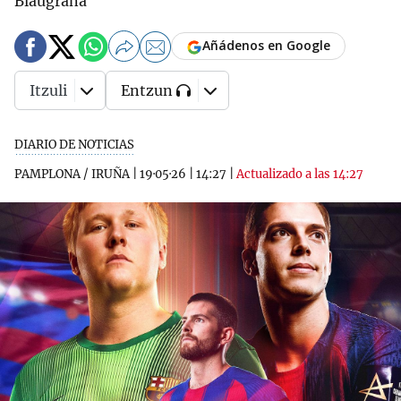
Blaugrana
Añádenos en Google
Itzuli
Entzun
DIARIO DE NOTICIAS
PAMPLONA / IRUÑA
|
19·05·26
|
14:27
|
Actualizado a las 14:27