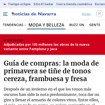
Tiempo eclipse
Sitio El Sadar
Cierre tienda cosmética
Encier
Kiosko
MODA Y BELLEZA
TENDENCIAS
BUZZ ON
GENTE
SOCIEDAD
Adjudicadas por 135 millones las obras de la nueva
variante entre Pamplona y Jaca
Guía de compras: la moda de
primavera se tiñe de tonos
cereza, frambuesa y fresa
Después de un invierno en el que los tonos más
oscuros han sido la nota predominante, toca dar un
giro y llenar el armario de colores vivos. Entre ellos,