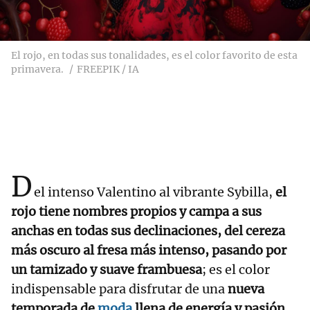
El rojo, en todas sus tonalidades, es el color favorito de esta
primavera.
FREEPIK / IA
D
el intenso Valentino al vibrante Sybilla,
el
rojo tiene nombres propios y campa a sus
anchas en todas sus declinaciones, del cereza
más oscuro al fresa más intenso, pasando por
un tamizado y suave frambuesa
; es el color
indispensable para disfrutar de una
nueva
temporada de
moda
llena de energía y pasión
,