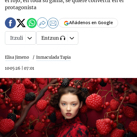
el rojo, en toda su gama, se quiere convertir en el
protagonista
Añádenos en Google
Itzuli
Entzun
Elisa Jimeno
Inmaculada Tapia
10·05·26
|
07:01