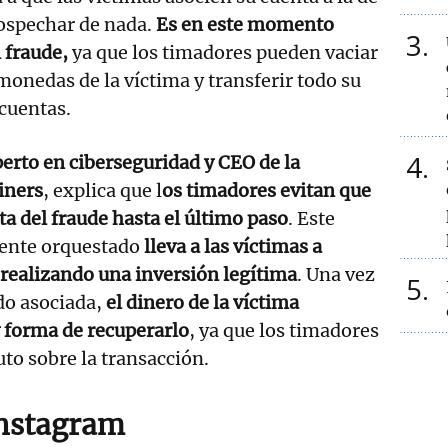
sospechar de nada.
Es en este momento
3
 fraude,
ya que los timadores pueden vaciar
omonedas de la víctima y transferir todo su
 cuentas.
4
perto en ciberseguridad y CEO de la
iners
, explica que l
os timadores evitan que
ta del fraude hasta el último paso
. Este
ente orquestado
lleva a las víctimas a
 realizando una inversión legítima
. Una vez
5
ido asociada,
el dinero de la víctima
 forma de recuperarlo
, ya que los timadores
uto sobre la transacción.
Instagram