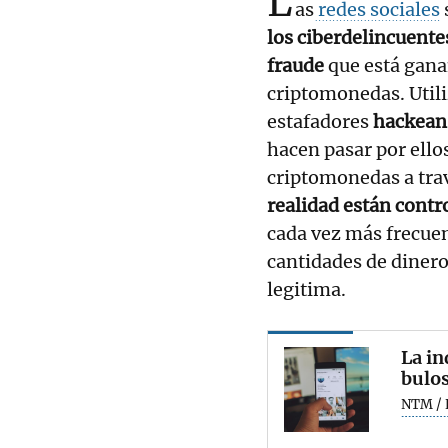
L
as
redes sociales
los ciberdelincuente
fraude
que está ganan
criptomonedas. Utili
estafadores
hackean 
hacen pasar por ello
criptomonedas a trav
realidad están contr
cada vez más frecuen
cantidades de diner
legitima.
La in
bulos
NTM / 