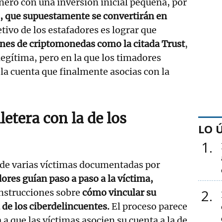
ero con una inversión inicial pequeña, por
, que supuestamente se convertirán en
tivo de los estafadores es lograr que
ones de criptomonedas como la citada Trust
,
 legítima, pero en la que los timadores
 la cuenta que finalmente asocias con la
letera con la de los
LO 
1
 de varias víctimas documentadas por
ores guían paso a paso a la víctima,
2
nstrucciones sobre
cómo vincular su
a de los ciberdelincuentes.
El proceso parece
a a que las víctimas asocien su cuenta a la de