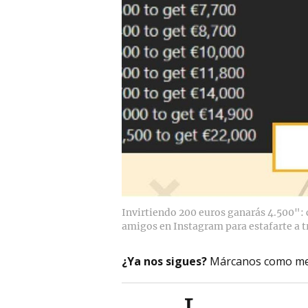
Invirtiendo 200 euros ganarás 4.500":
amigos en Instagram para estafarte a t
¿Ya nos sigues?
Márcanos como me