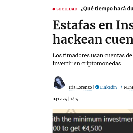
¿Qué tiempo hará dur
SOCIEDAD
Estafas en In
hackean cuent
Los timadores usan cuentas de
invertir en criptomonedas
Iria Lorenzo
|
Linkedin
NT
03·12·24
|
14:41