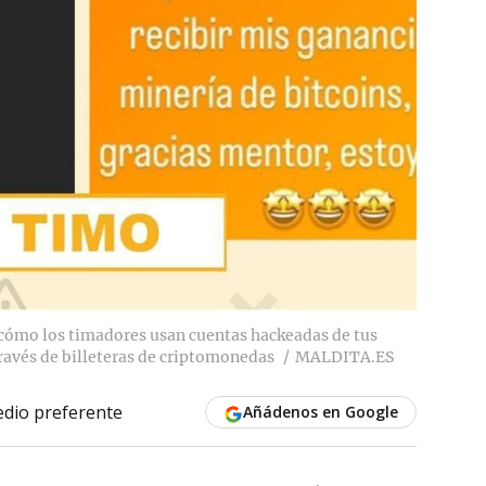
 cómo los timadores usan cuentas hackeadas de tus
ravés de billeteras de criptomonedas
MALDITA.ES
dio preferente
Añádenos en Google