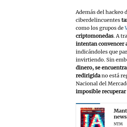
Además del hackeo d
ciberdelincuentes
ta
como los grupos de
criptomonedas
. A t
intentan convencer a
indicándoles que par
invirtiendo. Sin em
dinero, se encuentra
redirigida
no está re
Nacional del Mercad
imposible recuperar 
Mante
news'
NTM