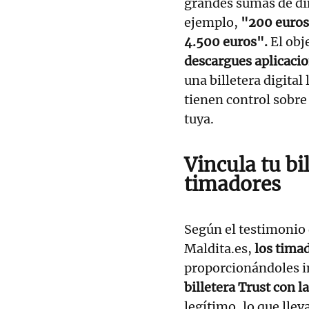
grandes sumas de din
ejemplo,
"200 euros
4.500 euros".
El obje
descargues aplicaci
una billetera digital
tienen control sobre
tuya.
Vincula tu bil
timadores
Según el testimonio
Maldita.es,
los timad
proporcionándoles i
billetera Trust con l
legítimo, lo que llev