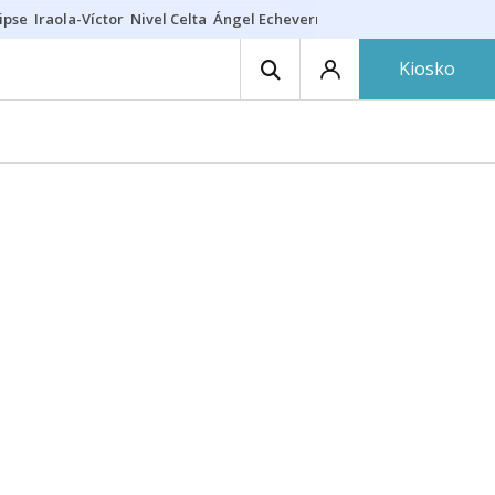
ipse
Iraola-Víctor
Nivel Celta
Ángel Echeverría
Obituario Ángel
Kiosko