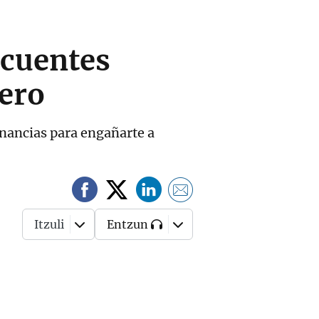
ncuentes
nero
nancias para engañarte a
Itzuli
Entzun