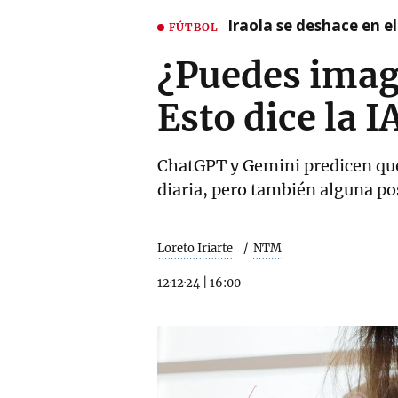
Iraola se deshace en e
FÚTBOL
¿Puedes imagi
Esto dice la I
ChatGPT y Gemini predicen que
diaria, pero también alguna po
Loreto Iriarte
NTM
12·12·24
|
16:00