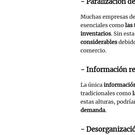
- Paralización d
Muchas empresas de
esenciales como
las
inventarios
. Sin est
considerables
debido
comercio.
- Información re
La única
informació
tradicionales como
l
estas alturas, podrí
demanda
.
- Desorganización