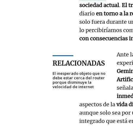
sociedad actual
.
El t
diario
en torno a la r
solo fuera durante u
lo percibiríamos c
con consecuencias i
Ante l
RELACIONADAS
exper
Gemin
El inesperado objeto que no
debe estar cerca del router
Artific
porque disminuye la
velocidad de internet
señal
inmedi
aspectos de la
vida d
aunque solo sea por 
integrado que está e