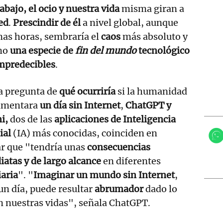
rabajo, el ocio y nuestra vida
misma giran a
ed
.
Prescindir de él
a nivel global, aunque
nas horas, sembraría el
caos
más absoluto y
omo
una especie de
fin del mundo
tecnológico
mpredecibles
.
a pregunta de
qué ocurriría
si la humanidad
imentara
un día sin Internet
,
ChatGPT y
i,
dos de las
aplicaciones de Inteligencia
ial
(IA) más conocidas, coinciden en
ar que "tendría unas
consecuencias
atas y de largo alcance
en diferentes
iaria
". "
Imaginar un mundo sin Internet
,
un día, puede resultar
abrumador
dado lo
n nuestras vidas", señala ChatGPT.