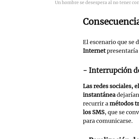
Un hombre se desespera al no tener con
Consecuencia
El escenario que se d
Internet
presentaría
- Interrupción d
Las redes sociales, e
instantánea
dejarían
recurrir a
métodos tr
los SMS
, que se con
para comunicarse.