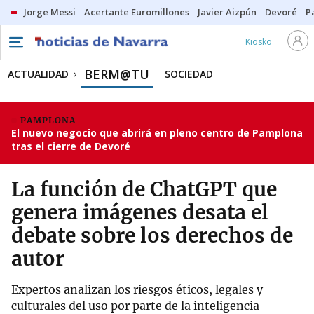
Jorge Messi
Acertante Euromillones
Javier Aizpún
Devoré
P
Kiosko
BERM@TU
ACTUALIDAD
SOCIEDAD
PAMPLONA
El nuevo negocio que abrirá en pleno centro de Pamplona
tras el cierre de Devoré
La función de ChatGPT que
genera imágenes desata el
debate sobre los derechos de
autor
Expertos analizan los riesgos éticos, legales y
culturales del uso por parte de la inteligencia