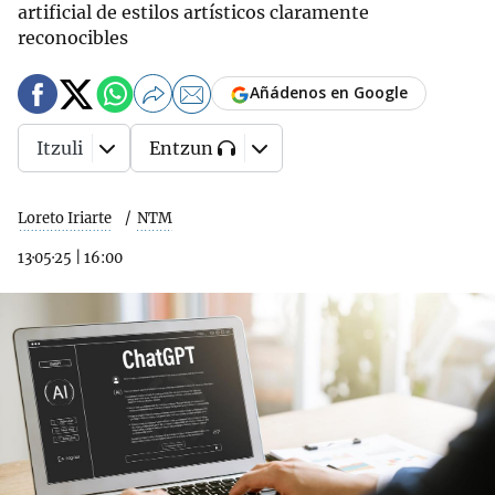
artificial de estilos artísticos claramente
reconocibles
Añádenos en Google
Itzuli
Entzun
Loreto Iriarte
NTM
13·05·25
|
16:00