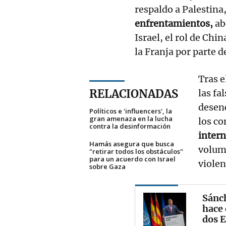
respaldo a Palestina
enfrentamientos,
ab
Israel, el rol de Chi
la Franja por parte d
Tras e
RELACIONADAS
las fa
desen
Políticos e 'influencers', la
gran amenaza en la lucha
los co
contra la desinformación
intern
Hamás asegura que busca
volum
"retirar todos los obstáculos"
para un acuerdo con Israel
violen
sobre Gaza
Sánc
hace 
dos 