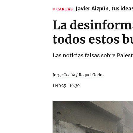
Javier Aizpún, tus ide
CARTAS
La desinforma
todos estos b
Las noticias falsas sobre Pales
Jorge Ocaña / Raquel Godos
11·10·25
|
16:30