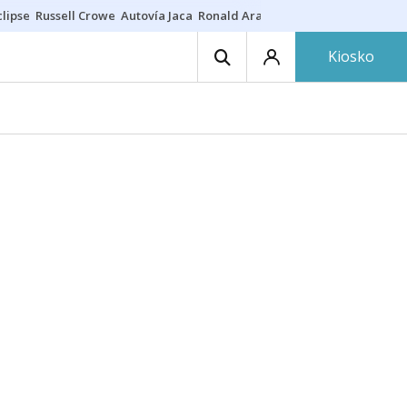
lipse
Russell Crowe
Autovía Jaca
Ronald Araújo
Prohibiciones eclips
Kiosko