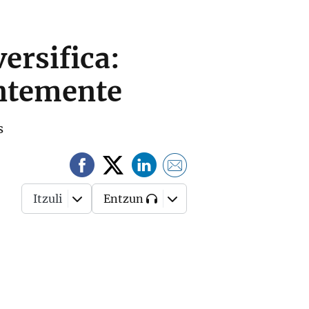
ersifica:
entemente
s
Itzuli
Entzun