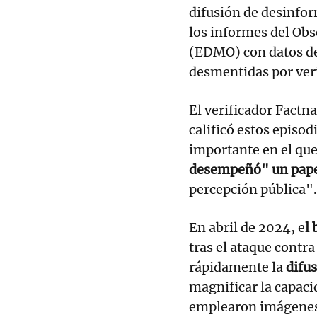
difusión de desinfor
los informes del Obs
(EDMO) con datos de 
desmentidas por ver
El verificador Factn
calificó estos episod
importante en el que
desempeñó" un pape
percepción pública".
En abril de 2024, e
l
tras el ataque cont
rápidamente la
difu
magnificar la capaci
emplearon imágenes 