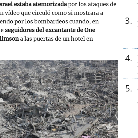
Israel estaba atemorizada
por los ataques de
un vídeo que circuló como si mostrara a
3
rriendo por los bombardeos cuando, en
de
seguidores del excantante de One
mlimson
a las puertas de un hotel en
4
5