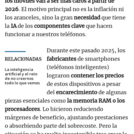
los móviles van a ser más caros a partir de
2026
. El motivo principal no es la inflación ni
los aranceles, sino la gran
necesidad
que tiene
la
IA
de los
componentes clave
que hacen
funcionar a nuestros teléfonos.
Durante este pasado 2025, los
fabricantes
de smartphones
RELACIONADAS
(teléfonos inteligentes)
La inteligencia
artificial y el reto
lograron
contener los precios
de no creernos
todo lo que vemos
de estos dispositivos a pesar
del
encarecimiento
de algunas
piezas esenciales como
la memoria RAM o los
procesadores
. Lo hicieron reduciendo
márgenes de beneficio, ajustando prestaciones
o absorbiendo parte del sobrecoste. Pero la