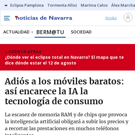
Eclipse Pamplona
Tormenta Alloz
Martina Calvo
Álex Marcha
Kiosko
BERM@TU
ACTUALIDAD
SOCIEDAD
CUENTA ATRÁS
¿Dónde ver el eclipse total en Navarra? El mapa que te
dice dónde estar el 12 de agosto
Adiós a los móviles baratos:
así encarece la IA la
tecnología de consumo
La escasez de memoria RAM y de chips que provoca
la inteligencia artificial obligará a subir los precios y
a recortar las prestaciones en muchos teléfonos