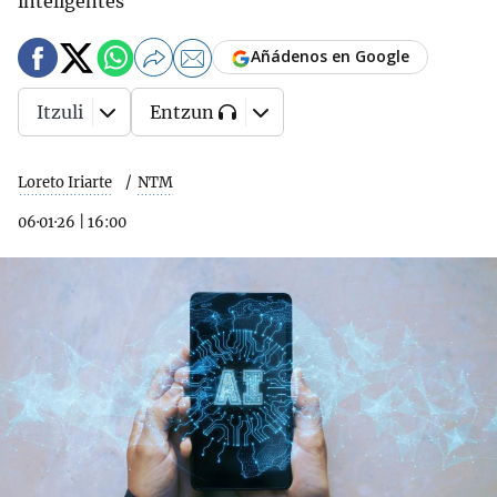
inteligentes
Añádenos en Google
Itzuli
Entzun
Loreto Iriarte
NTM
06·01·26
|
16:00