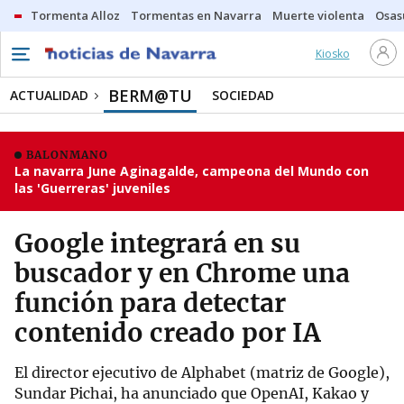
Tormenta Alloz
Tormentas en Navarra
Muerte violenta
Osas
Kiosko
BERM@TU
ACTUALIDAD
SOCIEDAD
BALONMANO
La navarra June Aginagalde, campeona del Mundo con
las 'Guerreras' juveniles
Google integrará en su
buscador y en Chrome una
función para detectar
contenido creado por IA
El director ejecutivo de Alphabet (matriz de Google),
Sundar Pichai, ha anunciado que OpenAI, Kakao y