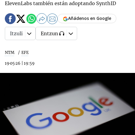
ElevenLabs también están adoptando SynthID
Añádenos en Google
Itzuli
Entzun
NTM
EFE
19·05·26
|
19:59