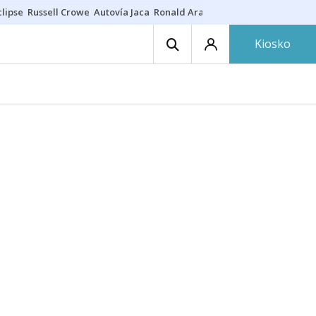
lipse
Russell Crowe
Autovía Jaca
Ronald Araújo
Prohibiciones eclips
Kiosko