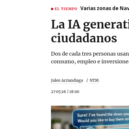
Varias zonas de Nav
EL TIEMPO
La IA generat
ciudadanos
Dos de cada tres personas us
consumo, empleo e inversione
Julen Arriandiaga
NTM
27·05·26
|
18:00