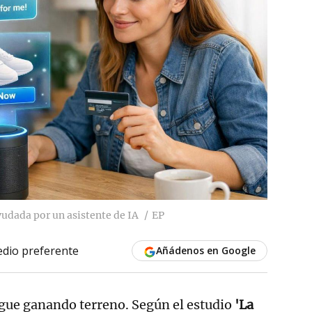
udada por un asistente de IA
EP
dio preferente
Añádenos en Google
igue ganando terreno. Según el estudio
'La