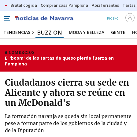
Brutal cogida
Comprar casa Pamplona
Aoiz feriantes
Tartas
Kiosko
BUZZ ON
TENDENCIAS
MODA Y BELLEZA
GENTE
H
COMERCIOS
El 'boom' de las tartas de queso pierde fuerza en
Pamplona
Ciudadanos cierra su sede en
Alicante y ahora se reúne en
un McDonald's
La formación naranja se queda sin local permanente
pese a formar parte de los gobiernos de la ciudad y
de la Diputación