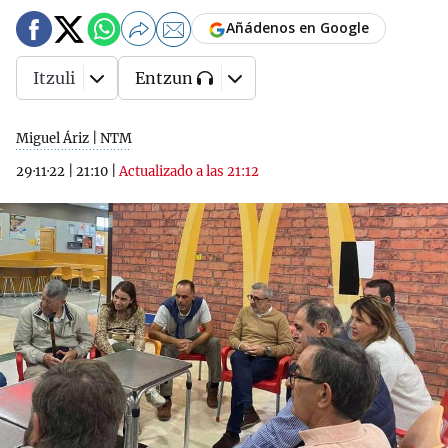
Añádenos en Google
Itzuli
Entzun
Miguel Áriz | NTM
29·11·22
|
21:10
|
Actualizado a las 21:12