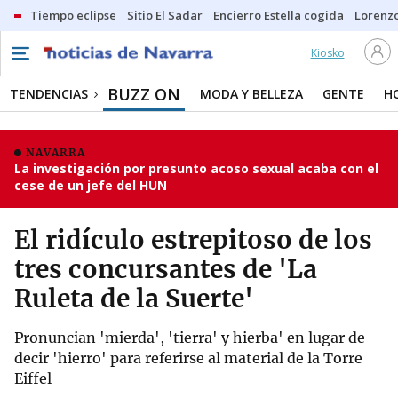
Tiempo eclipse
Sitio El Sadar
Encierro Estella cogida
Lorenzo
Kiosko
BUZZ ON
TENDENCIAS
MODA Y BELLEZA
GENTE
H
NAVARRA
La investigación por presunto acoso sexual acaba con el
cese de un jefe del HUN
El ridículo estrepitoso de los
tres concursantes de 'La
Ruleta de la Suerte'
Pronuncian 'mierda', 'tierra' y hierba' en lugar de
decir 'hierro' para referirse al material de la Torre
Eiffel