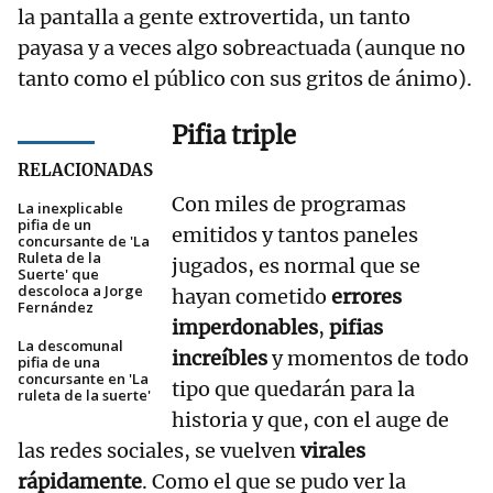
la pantalla a gente extrovertida, un tanto
payasa y a veces algo sobreactuada (aunque no
tanto como el público con sus gritos de ánimo).
Pifia triple
RELACIONADAS
Con miles de programas
La inexplicable
pifia de un
emitidos y tantos paneles
concursante de 'La
Ruleta de la
jugados, es normal que se
Suerte' que
descoloca a Jorge
hayan cometido
errores
Fernández
imperdonables
,
pifias
La descomunal
increíbles
y momentos de todo
pifia de una
concursante en 'La
tipo que quedarán para la
ruleta de la suerte'
historia y que, con el auge de
las redes sociales, se vuelven
virales
rápidamente
. Como el que se pudo ver la