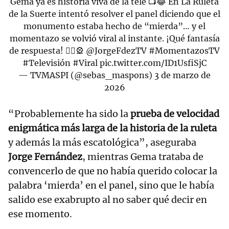
Gema ya es historia viva de la tele 📺😂 En La Ruleta
de la Suerte intentó resolver el panel diciendo que el
monumento estaba hecho de “mierda”… y el
momentazo se volvió viral al instante. ¡Qué fantasía
de respuesta! 🤦‍♀️🎡
@JorgeFdezTV
#MomentazosTV
#Televisión
#Viral
pic.twitter.com/ID1UsfiSjC
— TVMASPI (@sebas_maspons)
3 de marzo de
2026
“Probablemente ha sido la
prueba de velocidad
enigmática más larga de la historia de la ruleta
y además la más escatológica”, aseguraba
Jorge Fernández
, mientras Gema trataba de
convencerlo de que no había querido colocar la
palabra ‘mierda’ en el panel, sino que le había
salido ese exabrupto al no saber qué decir en
ese momento.