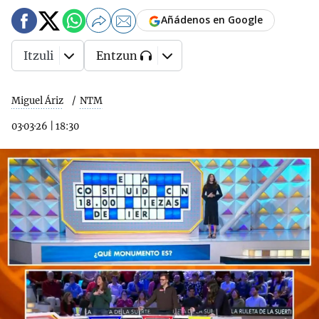
Añádenos en Google
Itzuli
Entzun
Miguel Áriz
NTM
03·03·26
|
18:30