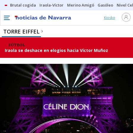
Brutal cogida
Iraola-Víctor
Merino Amigó
Gasóleo
Nivel Ce
Kiosko
TORRE EIFFEL
FÚTBOL
Iraola se deshace en elogios hacia Víctor Muñoz