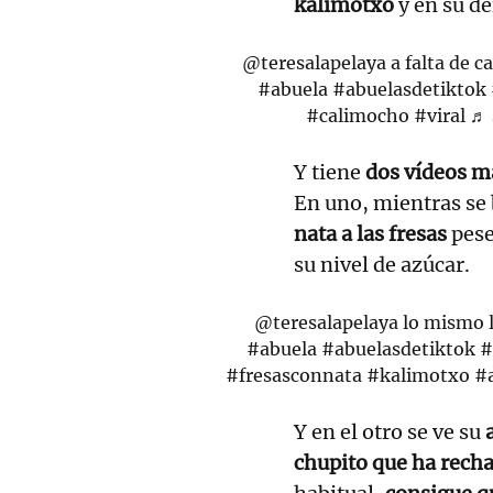
kalimotxo
y en su de
@teresalapelaya
a falta de 
#abuela
#abuelasdetiktok
#calimocho
#viral
♬ 
Y tiene
dos vídeos má
En uno, mientras se
nata a las fresas
pese
su nivel de azúcar.
@teresalapelaya
lo mismo l
#abuela
#abuelasdetiktok
#fresasconnata
#kalimotxo
#
Y en el otro se ve su
a
chupito que ha rech