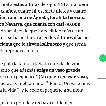
mal a estas alturas de siglo XXI si no fuera
 92 años,
cuatro hijos, siete nietos y cuatro
tica anciana de Ágreda, localidad soriana
on Navarra, que cuenta con casi 90.000
ed social, en la que ha recibido más de un
es, se ha hecho viral en los últimos días por
eclama que le sirvan kalimotxo
y que suma
 de reproducciones.
e pida la famosa bebida mezcla de vino
, sino que además
exige un vaso grande
erca uno pequeño
. “¡No quiero en este vaso,
ueja al ver el tamaño. “¡Fuera! Un vaso más
la vida”, y le cede el pequeño a su nieta.
gan uno grande y rechaza el hielo, y