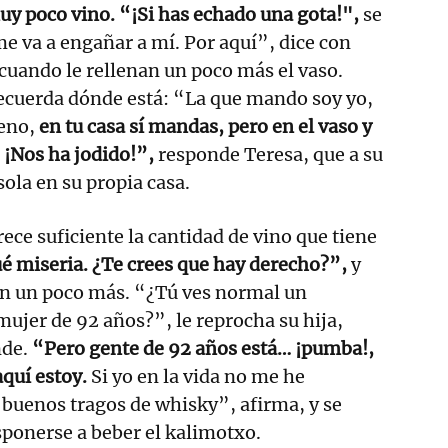
uy poco vino. “¡Si has echado una gota!",
se
me va a engañar a mí. Por aquí”, dice con
uando le rellenan un poco más el vaso.
recuerda dónde está: “La que mando soy yo,
ueno,
en tu casa sí mandas, pero en el vaso y
 ¡Nos ha jodido!”,
responde Teresa, que a su
sola en su propia casa.
rece suficiente la cantidad de vino que tiene
ué miseria. ¿Te crees que hay derecho?”,
y
en un poco más. “¿Tú ves normal un
ujer de 92 años?”, le reprocha su hija,
nde.
“Pero gente de 92 años está… ¡pumba!,
aquí estoy.
Si yo en la vida no me he
buenos tragos de whisky”, afirma, y se
sponerse a beber el kalimotxo.