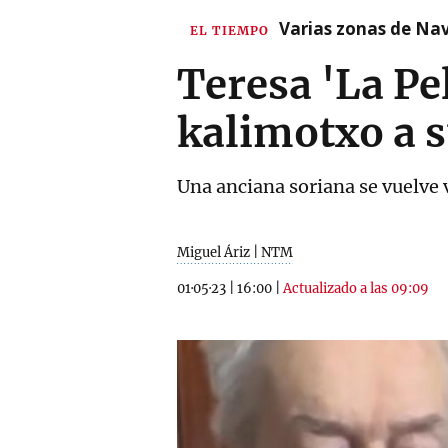
Varias zonas de Nav
EL TIEMPO
Teresa 'La Pel
kalimotxo a 
Una anciana soriana se vuelve v
Miguel Áriz | NTM
01·05·23
|
16:00
|
Actualizado a las 09:09