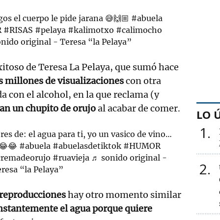
os el cuerpo le pide jarana 😅🙌🏼
#abuela
R
#RISAS
#pelaya
#kalimotxo
#calimocho
nido original - Teresa “la Pelaya”
xitoso de Teresa La Pelaya, que sumó hace
s millones de visualizaciones
con otra
a con el alcohol, en la que reclama (y
van un chupito de orujo
al acabar de comer.
LO 
1
res de: el agua para ti, yo un vasico de vino…
 😂😂
#abuela
#abuelasdetiktok
#HUMOR
remadeorujo
#ruavieja
♬ sonido original -
2
resa “la Pelaya”
 reproducciones
hay otro momento similar
nstantemente el agua porque quiere