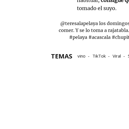
habitual,
consigue qu
tomado el suyo.
@teresalapelaya
los domingos
comer. Y se lo toma a rajatabla
#pelaya
#acascala
#chupi
TEMAS
vino
TikTok
Viral