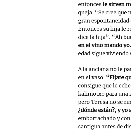
entonces
le sirven m
queja. “Se cree que 
gran espontaneidad c
Entonces su hija le 
dice la hija”. “Ah b
en el vino mando yo.
edad sigue viviendo 
A la anciana no le pa
en el vaso.
“Fíjate q
consigue que le ech
kalimotxo para una m
pero Teresa no se ri
¿dónde están?, y yo 
emborrachado y con 
santigua antes de di