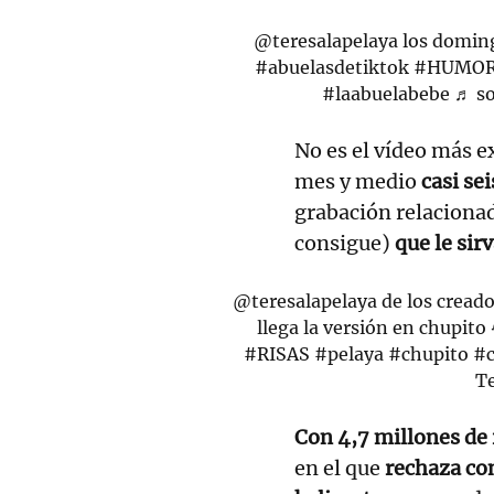
@teresalapelaya
los doming
#abuelasdetiktok
#HUMO
#laabuelabebe
♬ so
No es el vídeo más e
mes y medio
casi sei
grabación relacionad
consigue)
que le sir
@teresalapelaya
de los creado
llega la versión en chupito
#RISAS
#pelaya
#chupito
#c
Te
Con 4,7 millones de
en el que
rechaza co