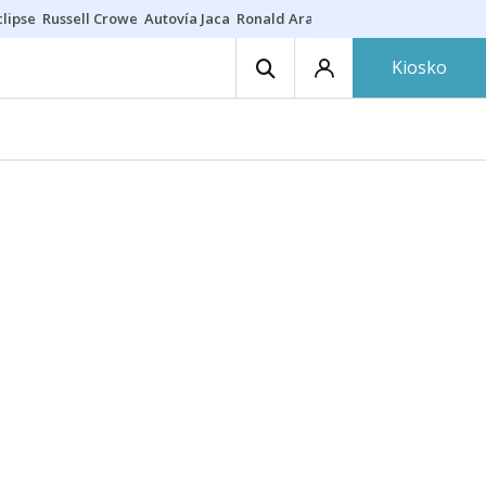
lipse
Russell Crowe
Autovía Jaca
Ronald Araújo
Prohibiciones eclips
Kiosko