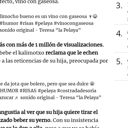
fecto, vino con gaseosa.
3
calimocho bueno es un vino con gaseosa 🍷😂
#humor
#risas
#pelaya
#vinocongaseosa
sonido original - Teresa “la Pelaya”
4
s con más de 1 millón de visualizaciones.
 bebe el kalimotxo
reclama que le echen
5
 a las reticencias de su hija, preocupada por
e da jota que bolero, pero que sea dulce 🤩
#HUMOR
#RISAS
#pelaya
#costradadesoria
azucar
♬ sonido original - Teresa “la Pelaya”
ngustia al ver que su hija quiere tirar el
azado beber su yerno.
Con su insistencia