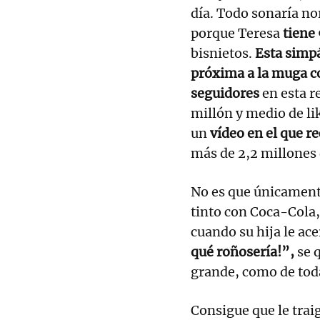
día. Todo sonaría nor
porque Teresa
tiene
bisnietos.
Esta simpá
próxima a la muga c
seguidores
en esta r
millón y medio de lik
un
vídeo en el que r
más de 2,2 millones
No es que únicament
tinto con Coca-Cola
cuando su hija le ac
qué roñosería!”,
se q
grande, como de toda 
Consigue que le trai