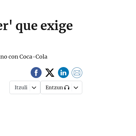
er' que exige
 vino con Coca-Cola
Itzuli
Entzun