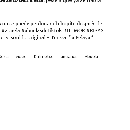
e se lo den a ella,
pese a que ya se había
 no se puede perdonar el chupito después de
.
#abuela
#abuelasdetiktok
#HUMOR
#RISAS
to
♬ sonido original - Teresa “la Pelaya”
Soria
video
Kalimotxo
ancianos
Abuela