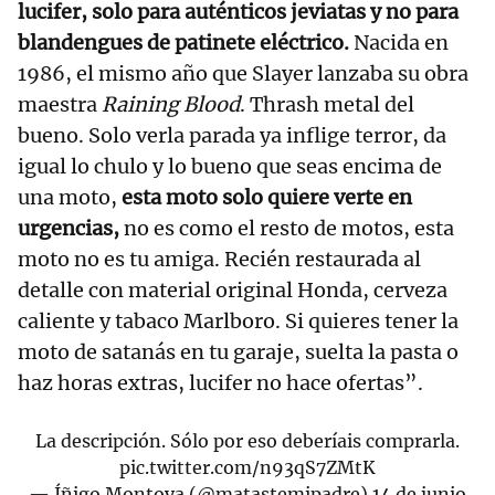
lucifer, solo para auténticos jeviatas y no para
blandengues de patinete eléctrico.
Nacida en
1986, el mismo año que Slayer lanzaba su obra
maestra
Raining Blood
. Thrash metal del
bueno. Solo verla parada ya inflige terror, da
igual lo chulo y lo bueno que seas encima de
una moto,
esta moto solo quiere verte en
urgencias,
no es como el resto de motos, esta
moto no es tu amiga. Recién restaurada al
detalle con material original Honda, cerveza
caliente y tabaco Marlboro. Si quieres tener la
moto de satanás en tu garaje, suelta la pasta o
haz horas extras, lucifer no hace ofertas”.
La descripción. Sólo por eso deberíais comprarla.
pic.twitter.com/n93qS7ZMtK
— Íñigo Montoya (@matastemipadre)
14 de junio