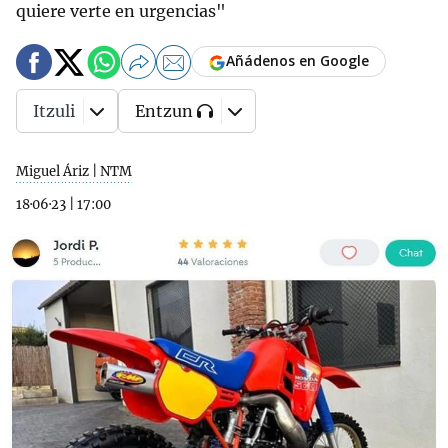
quiere verte en urgencias"
Añádenos en Google
Itzuli
Entzun
Miguel Áriz | NTM
18·06·23
|
17:00