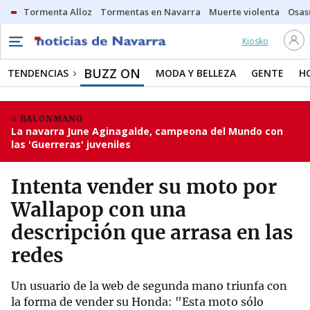
Tormenta Alloz
Tormentas en Navarra
Muerte violenta
Osas
Kiosko
BUZZ ON
TENDENCIAS
MODA Y BELLEZA
GENTE
H
BALONMANO
La navarra June Aginagalde, campeona del Mundo con
las 'Guerreras' juveniles
Intenta vender su moto por
Wallapop con una
descripción que arrasa en las
redes
Un usuario de la web de segunda mano triunfa con
la forma de vender su Honda: "Esta moto sólo