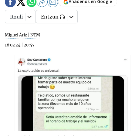
Añádenos en Google
Itzuli
Entzun
Miguel Áriz | NTM
16·02·24
|
20:57