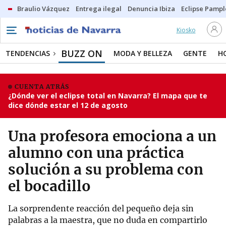
Braulio Vázquez
Entrega ilegal
Denuncia Ibiza
Eclipse Pamp
Kiosko
BUZZ ON
TENDENCIAS
MODA Y BELLEZA
GENTE
H
CUENTA ATRÁS
¿Dónde ver el eclipse total en Navarra? El mapa que te
dice dónde estar el 12 de agosto
Una profesora emociona a un
alumno con una práctica
solución a su problema con
el bocadillo
La sorprendente reacción del pequeño deja sin
palabras a la maestra, que no duda en compartirlo