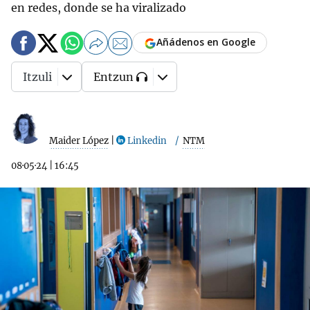
en redes, donde se ha viralizado
Añádenos en Google
Itzuli
Entzun
Maider López
|
Linkedin
NTM
08·05·24
|
16:45