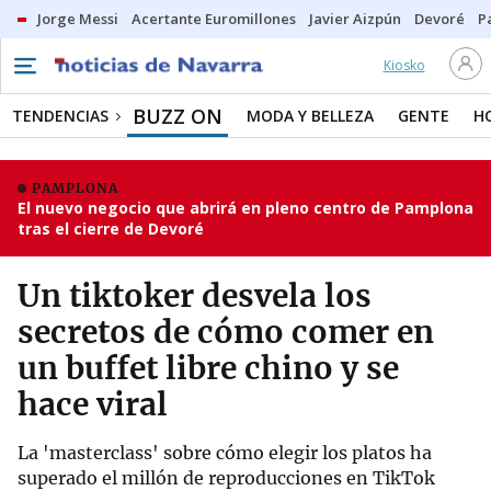
Jorge Messi
Acertante Euromillones
Javier Aizpún
Devoré
P
Kiosko
BUZZ ON
TENDENCIAS
MODA Y BELLEZA
GENTE
H
PAMPLONA
El nuevo negocio que abrirá en pleno centro de Pamplona
tras el cierre de Devoré
Un tiktoker desvela los
secretos de cómo comer en
un buffet libre chino y se
hace viral
La 'masterclass' sobre cómo elegir los platos ha
superado el millón de reproducciones en TikTok