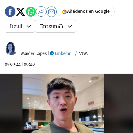
Añádenos en Google
Itzuli
Entzun
Maider López
|
Linkedin
NTM
05·09·24
|
09:40