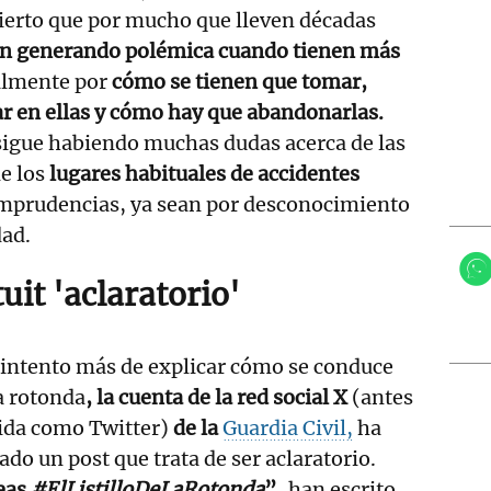
ierto que por mucho que lleven décadas
en generando polémica cuando tienen más
almente por
cómo se tienen que tomar,
r en ellas y cómo hay que abandonarlas.
sigue habiendo muchas dudas acerca de las
e los
lugares habituales de accidentes
imprudencias, ya sean por desconocimiento
dad.
uit 'aclaratorio'
 intento más de explicar cómo se conduce
a rotonda
, la cuenta de la red social X
(antes
ida como Twitter)
de la
Guardia Civil,
ha
ado un post que trata de ser aclaratorio.
eas
#ElListilloDeLaRotonda
”,
han escrito.