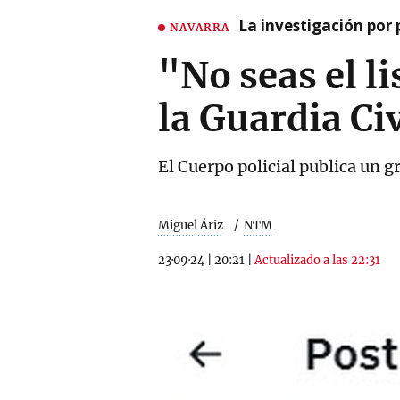
La investigación por 
NAVARRA
"No seas el li
la Guardia Ci
El Cuerpo policial publica un gr
Miguel Áriz
NTM
23·09·24
|
20:21
|
Actualizado a las 22:31