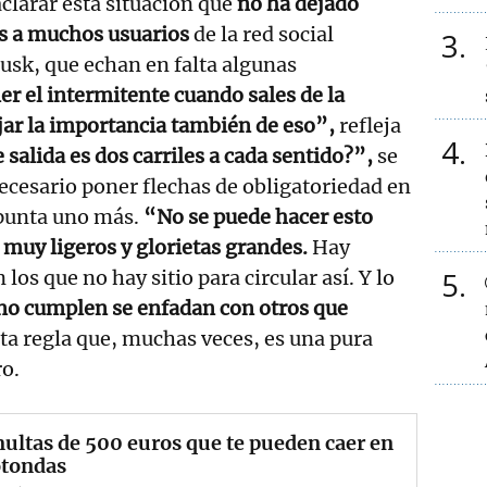
clarar esta situación que
no ha dejado
s a muchos usuarios
de la red social
3
usk, que echan en falta algunas
er el intermitente cuando sales de la
ejar la importancia también de eso”,
refleja
4
de salida es dos carriles a cada sentido?”,
se
ecesario poner flechas de obligatoriedad en
 apunta uno más.
“No se puede hacer esto
 muy ligeros y glorietas grandes.
Hay
5
os que no hay sitio para circular así. Y lo
no cumplen se enfadan con otros que
ta regla que, muchas veces, es una pura
o.
ultas de 500 euros que te pueden caer en
otondas