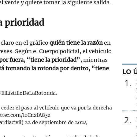
el verde y quiere tomar la siguiente salida.
a prioridad
 claro en el gráfico
quién tiene la razón
en
reses. Según el Cuerpo policial, el vehículo
 por fuera, “tiene la prioridad”,
mientras
stá tomando la rotonda por dentro, “tiene
LO 
1
#ElListilloDeLaRotonda
.
es ceder el paso al vehículo que va por la derecha
itter.com/l0CnzIA83z
2
rdiacivil)
22 de septiembre de 2024