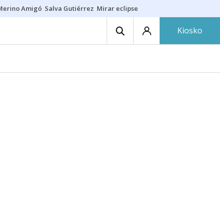
Merino Amigó
Salva Gutiérrez
Mirar eclipse
Iraola-Víctor
Ángel Eche
Kiosko