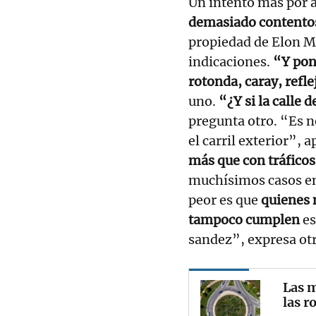
Un intento más por a
demasiado contento
propiedad de Elon M
indicaciones.
“Y pon
rotonda, caray, refl
uno.
“¿Y si la calle 
pregunta otro. “Es n
el carril exterior”,
más que con tráficos
muchísimos casos en l
peor es que
quienes 
tampoco cumplen
es
sandez”, expresa otr
Las m
las r