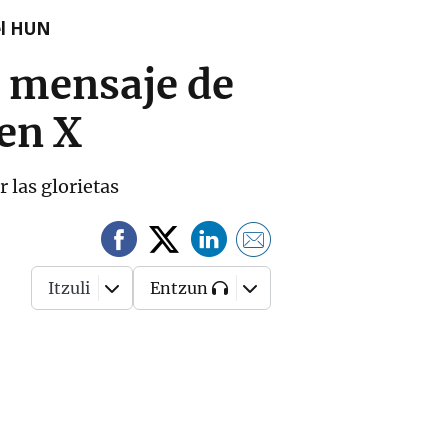
el HUN
el mensaje de
 en X
r las glorietas
Itzuli
Entzun