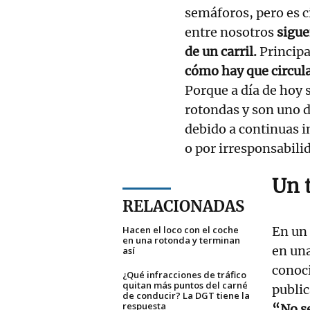
semáforos, pero es c
entre nosotros
sigu
de un carril.
Princip
cómo hay que circula
Porque a día de hoy 
rotondas y son uno d
debido a continuas 
o por irresponsabili
Un t
RELACIONADAS
Hacen el loco con el coche
En un
en una rotonda y terminan
en un
así
conoc
¿Qué infracciones de tráfico
quitan más puntos del carné
public
de conducir? La DGT tiene la
respuesta
“No s