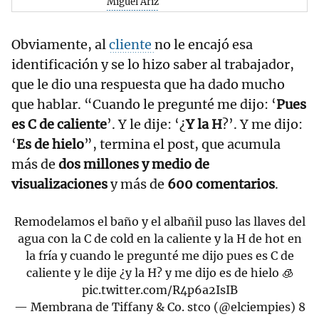
Miguel Áriz
Obviamente, al
cliente
no le encajó esa
identificación y se lo hizo saber al trabajador,
que le dio una respuesta que ha dado mucho
que hablar. “Cuando le pregunté me dijo: ‘
Pues
es C de caliente
’. Y le dije: ‘¿
Y la H
?’. Y me dijo:
‘
Es de hielo
”, termina el post, que acumula
más de
dos millones y medio de
visualizaciones
y más de
600 comentarios
.
Remodelamos el baño y el albañil puso las llaves del
agua con la C de cold en la caliente y la H de hot en
la fría y cuando le pregunté me dijo pues es C de
caliente y le dije ¿y la H? y me dijo es de hielo 🧊
pic.twitter.com/R4p6a2IsIB
— Membrana de Tiffany & Co. stco (@elciempies)
8