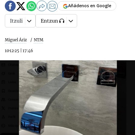
Añádenos en Google
Itzuli
Entzun
Miguel Áriz
NTM
10·12·25
|
17:46