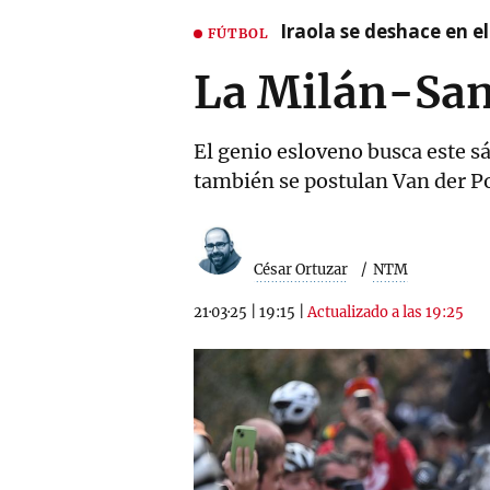
Iraola se deshace en e
FÚTBOL
La Milán-San
El genio esloveno busca este s
también se postulan Van der P
César Ortuzar
NTM
21·03·25
|
19:15
|
Actualizado a las 19:25