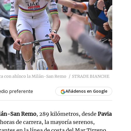
sca con ahínco la Milán-San Remo
STRADE BIANCHE
dio preferente
Añádenos en Google
lán-San Remo
, 289 kilómetros, desde
Pavia
7 horas de carrera, la mayoría serenos,
antes en la línea de costa del Mar Tirreno,