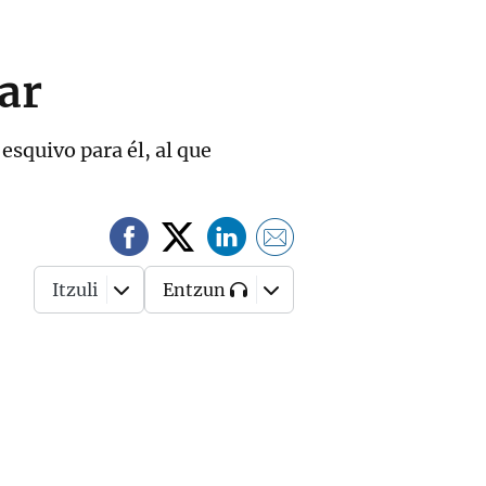
ar
squivo para él, al que
Itzuli
Entzun