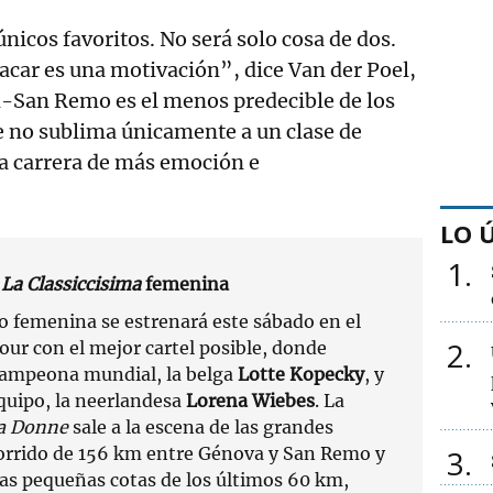
nicos favoritos. No será solo cosa de dos.
acar es una motivación”, dice Van der Poel,
n-San Remo es el menos predecible de los
no sublima únicamente a un clase de
 la carrera de más emoción e
LO 
1
La Classiccisima
femenina
 femenina se estrenará este sábado en el
2
our con el mejor cartel posible, donde
campeona mundial, la belga
Lotte Kopecky
, y
quipo, la neerlandesa
Lorena Wiebes
. La
ma Donne
sale a la escena de las grandes
corrido de 156 km entre Génova y San Remo y
3
las pequeñas cotas de los últimos 60 km,