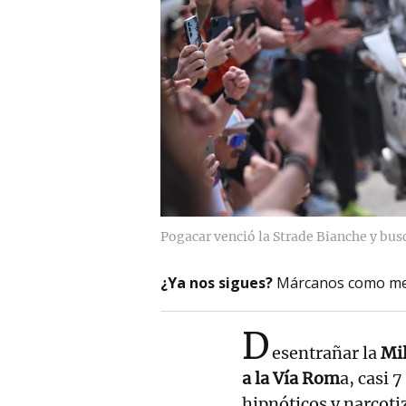
Pogacar venció la Strade Bianche y bu
¿Ya nos sigues?
Márcanos como me
D
esentrañar la
Mi
a la Vía Rom
a, casi 
hipnóticos y narcotiz