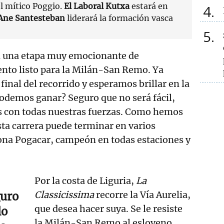
l mítico Poggio.
El Laboral Kutxa
estará en
4
Ane Santesteban
liderará la formación vasca
5
 una etapa muy emocionante de
ento listo para la Milán-San Remo. Ya
inal del recorrido y esperamos brillar en la
Podemos ganar? Seguro que no será fácil,
s con todas nuestras fuerzas. Como hemos
esta carrera puede terminar en varios
iona Pogacar, campeón en todas estaciones y
Por la costa de Liguria,
La
Classicissima
recorre la Vía Aurelia,
guro
que desea hacer suya. Se le resiste
lo
la Milán-San Remo al esloveno