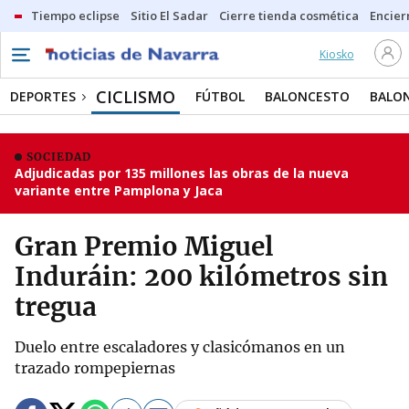
Tiempo eclipse
Sitio El Sadar
Cierre tienda cosmética
Encier
Kiosko
CICLISMO
DEPORTES
FÚTBOL
BALONCESTO
BALO
SOCIEDAD
Adjudicadas por 135 millones las obras de la nueva
variante entre Pamplona y Jaca
Gran Premio Miguel
Induráin: 200 kilómetros sin
tregua
Duelo entre escaladores y clasicómanos en un
trazado rompepiernas