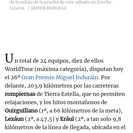
de la salida de la prueba de este sábado en Estella-
Lizarra.
JAVIER BERGASA
U
n total de 24 equipos, diez de ellos
WorldTour (máxima categoría), disputan hoy
el 26º
Gran Premio Miguel Induráin
. Por
delante, 203,9 kilómetros por las carreteras
rompiernas
de Tierra Estella, que no permiten
relajaciones, y los hitos montañosos de
Guirguillano
(1ª, a 66 kilómetros de la meta),
Lezáun
(2ª, a 47,5) y
Erául
(2ª, a tan solo 9,8
kilómetros de la línea de llegada, ubicada en el