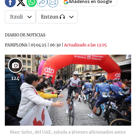
Añádenos en Google
Itzuli
Entzun
DIARIO DE NOTICIAS
PAMPLONA
|
05·04·25
|
06:30
|
Actualizado a las 13:05
124
Marc Soler, del UAE, saluda a jóvenes aficionados antes