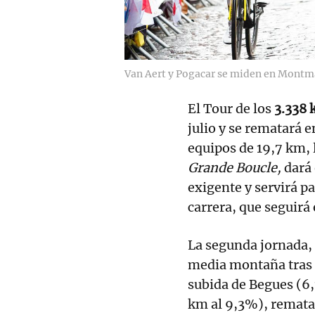
Van Aert y Pogacar se miden en Montm
El Tour de los
3.338 
julio y se rematará e
equipos de 19,7 km, l
Grande Boucle,
dará 
exigente y servirá pa
carrera, que seguirá 
La segunda jornada,
media montaña tras 
subida de Begues (6,
km al 9,3%), remata