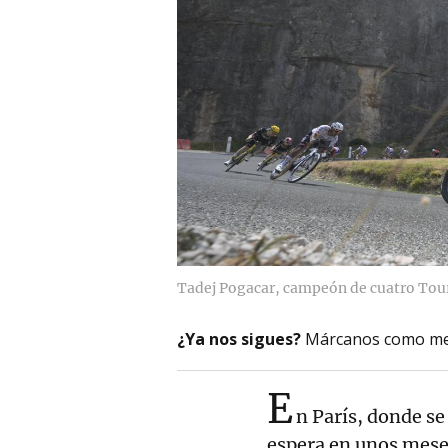
Tadej Pogacar, campeón de cuatro Tour
¿Ya nos sigues?
Márcanos como me
E
n París, donde se
espera en unos meses,