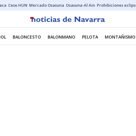
Jaca
Cese HUN
Mercado Osasuna
Osasuna-Al Ain
Prohibiciones eclips
BOL
BALONCESTO
BALONMANO
PELOTA
MONTAÑISMO