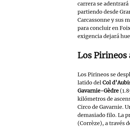
carrera se adentrará
partiendo desde Gran
Carcassonne y sus mu
para concluir en Fo
exigencia dejará huel
Los Pirineos
Los Pirineos se des
latido del
Col d’Aubi
Gavarnie-Gèdre
(1.8
kilómetros de ascens
Circo de Gavarnie. U
demasiado filo. La 
(Corrèze), a través 