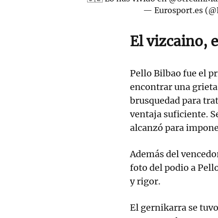
— Eurosport.es (
El vizcaino,
Pello Bilbao fue el p
encontrar una grieta
brusquedad para trata
ventaja suficiente. S
alcanzó para imponer
Además del vencedo
foto del podio a Pel
y rigor.
El gernikarra se tuv