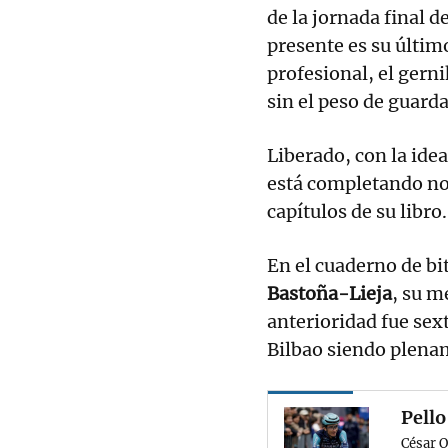
de la jornada final de
presente es su últim
profesional, el gern
sin el peso de guarda
Liberado, con la idea
está completando no
capítulos de su libro.
En el cuaderno de bi
Bastoña-Lieja
, su m
anterioridad fue sext
Bilbao siendo plena
Pello
César O