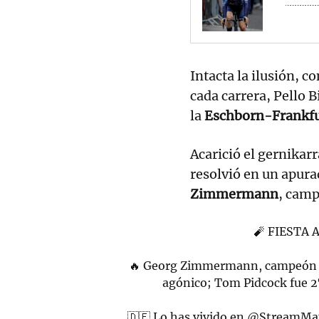
Intacta la ilusión, c
cada carrera, Pello 
la
Eschborn-Frankfu
Acarició el gernikarr
resolvió en un apura
Zimmermann
, camp
🧨 FIESTA
🔥 Georg Zimmermann, campeón a
agónico; Tom Pidcock fue 2º
🇩🇪 Lo has vivido en
@StreamMa