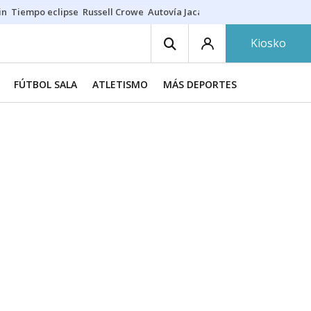
in
Tiempo eclipse
Russell Crowe
Autovía Jaca
Ronald Araújo
Prohibic
Kiosko
FÚTBOL SALA
ATLETISMO
MÁS DEPORTES