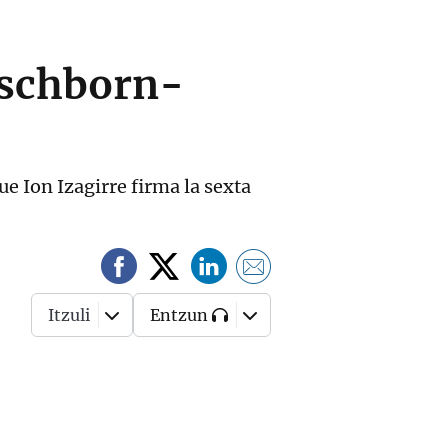
 Eschborn-
e Ion Izagirre firma la sexta
Itzuli
Entzun