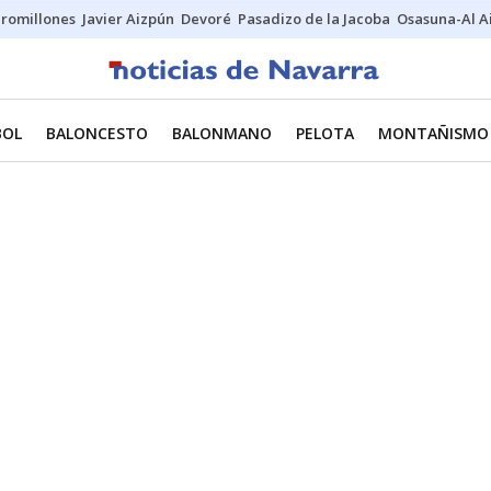
uromillones
Javier Aizpún
Devoré
Pasadizo de la Jacoba
Osasuna-Al A
BOL
BALONCESTO
BALONMANO
PELOTA
MONTAÑISMO