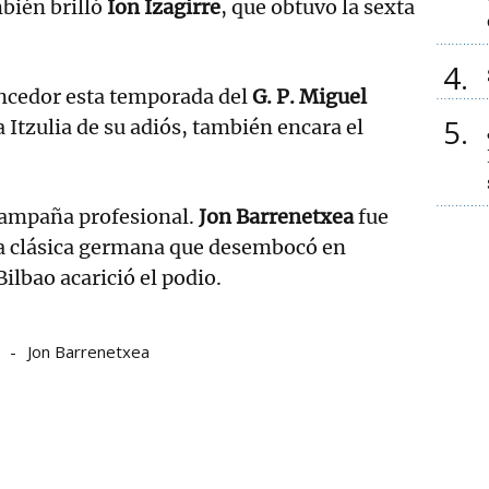
bién brilló
Ion Izagirre
, que obtuvo la sexta
4
encedor esta temporada del
G. P. Miguel
5
a Itzulia de su adiós, también encara el
 campaña profesional.
Jon Barrenetxea
fue
a clásica germana que desembocó en
Bilbao acarició el podio.
e
Jon Barrenetxea