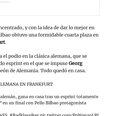
oncentrado, y con la idea de dar lo mejor en
Bilbao obtuvo una formidable cuarta plaza en
rt
.
a el podio en la clásica alemana, que se
do esprint en el que se impuso
Georg
eón de Alemania. Todo quedó en casa.
 ALEMANA EN FRANKFURT
lemán, gana en casa tras un esprint totamente
 en un final con Pello Bilbao protagonista
xES
.
#Radklassiker
pic.twitter.com/PpNp93qLRf