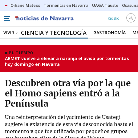
Oihane Mateos
Tormentas en Navarra
UAGA Tauste
Osasuna
Kiosko
CIENCIA Y TECNOLOGÍA
VIVIR
GASTRONOMÍA
M
EL TIEMPO
AEMET vuelve a elevar a naranja el aviso por tormentas
hoy domingo en Navarra
Descubren otra vía por la que
el Homo sapiens entró a la
Península
Una reinterpretación del yacimiento de Usategi
sugiere la existencia de esta vía desconocida hasta el
momento y que fue utilizada por pequeños grupos