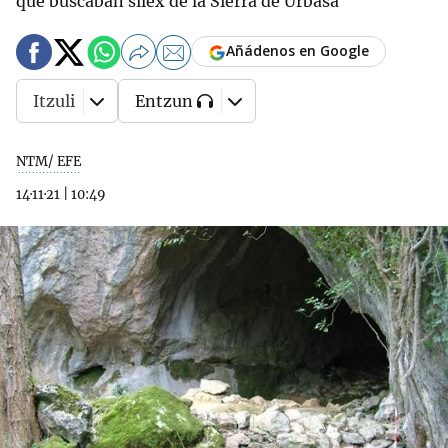
que buscaban sílex de la Sierra de Urbasa
Añádenos en Google
Itzuli
Entzun
NTM/ EFE
14·11·21
|
10:49