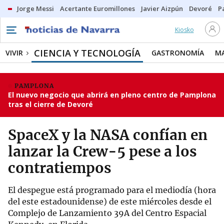
Jorge Messi
Acertante Euromillones
Javier Aizpún
Devoré
P
Kiosko
CIENCIA Y TECNOLOGÍA
VIVIR
GASTRONOMÍA
M
PAMPLONA
El nuevo negocio que abrirá en pleno centro de Pamplona
tras el cierre de Devoré
SpaceX y la NASA confían en
lanzar la Crew-5 pese a los
contratiempos
El despegue está programado para el mediodía (hora
del este estadounidense) de este miércoles desde el
Complejo de Lanzamiento 39A del Centro Espacial