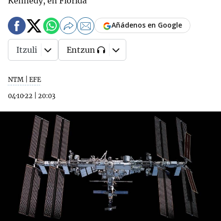
Kennedy, en Florida
Añádenos en Google
Itzuli
Entzun
NTM | EFE
04·10·22
|
20:03