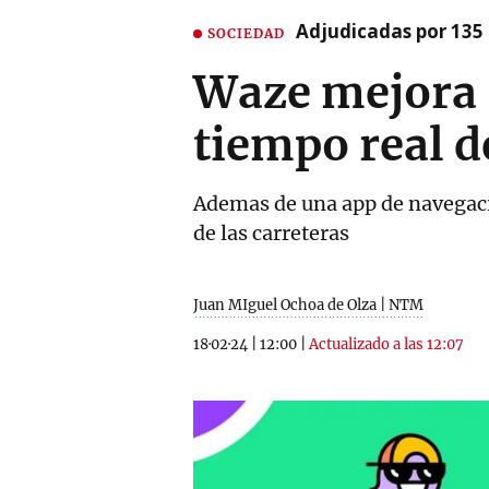
Adjudicadas por 135 
SOCIEDAD
Waze mejora s
tiempo real d
Ademas de una app de navegació
de las carreteras
Juan MIguel Ochoa de Olza | NTM
18·02·24
|
12:00
|
Actualizado a las 12:07