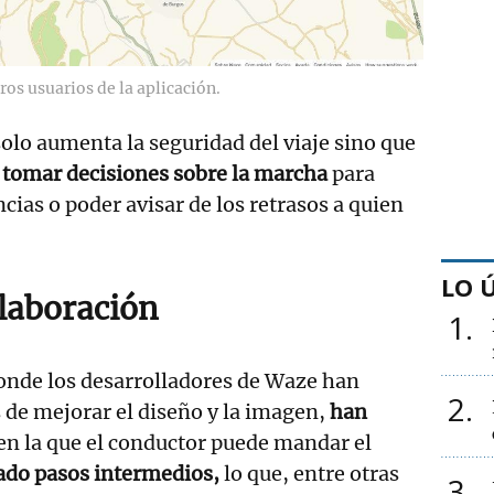
os usuarios de la aplicación.
olo aumenta la seguridad del viaje sino que
y
tomar decisiones sobre la marcha
para
cias o poder avisar de los retrasos a quien
LO 
olaboración
1
donde los desarrolladores de Waze han
2
 de mejorar el diseño y la imagen,
han
en la que el conductor puede mandar el
do pasos intermedios,
lo que, entre otras
3