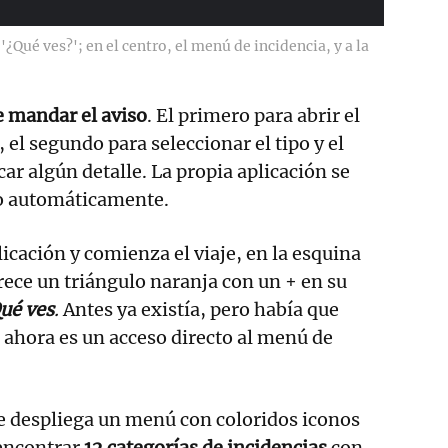
'¿Qué ves?'; en el centro, el menú de incidencia, y a la
de mandar el aviso
. El primero para abrir el
el segundo para seleccionar el tipo y el
car algún detalle. La propia aplicación se
o automáticamente.
icación y comienza el viaje, en la esquina
rece un triángulo naranja con un + en su
ué ves
.
Antes ya existía, pero había que
 ahora es un acceso directo al menú de
 despliega un menú con coloridos iconos
 encontrar
12 categorías de incidencias
con