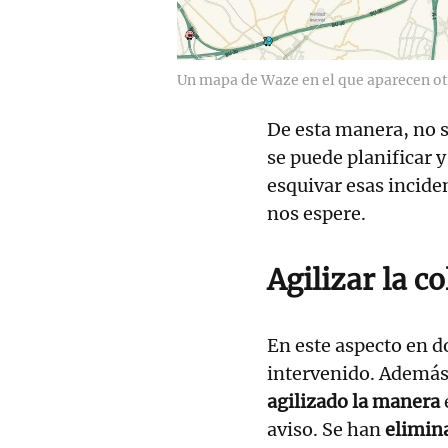
Un mapa de Waze en el que aparecen otr
De esta manera, no s
se puede planificar 
esquivar esas inciden
nos espere.
Agilizar la c
En este aspecto en 
intervenido. Además
agilizado la manera
aviso. Se han
elimina