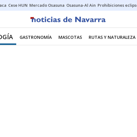
Jaca
Cese HUN
Mercado Osasuna
Osasuna-Al Ain
Prohibiciones eclips
OGÍA
GASTRONOMÍA
MASCOTAS
RUTAS Y NATURALEZA