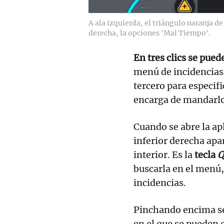
A ala izquierda, el triángulo naranja de 
derecha, la opciones 'Mal Tiempo'.
En tres clics se pue
menú de incidencias, 
tercero para especifi
encarga de mandarl
Cuando se abre la apl
inferior derecha apa
interior. Es la
tecla
Q
buscarla en el menú,
incidencias.
Pinchando encima se
en el que se pueden