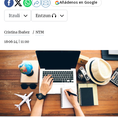
Añádenos en Google
Itzuli
Entzun
Cristina Ibañez
NTM
18·06·24
|
11:00