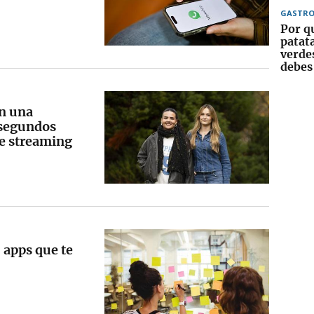
GASTR
Por q
patat
verde
debes 
an una
 segundos
de streaming
: apps que te