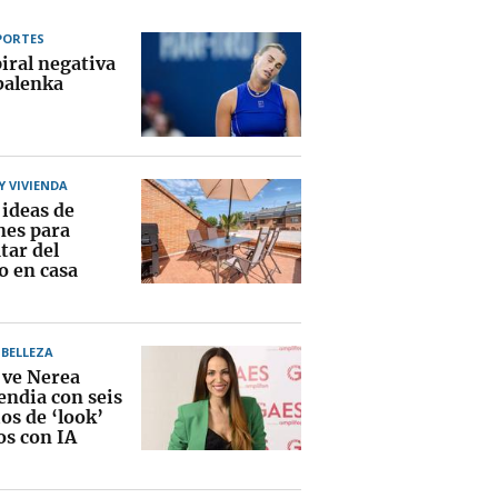
PORTES
iral negativa
balenka
 VIVIENDA
 ideas de
nes para
tar del
o en casa
BELLEZA
 ve Nerea
ndia con seis
os de ‘look’
os con IA