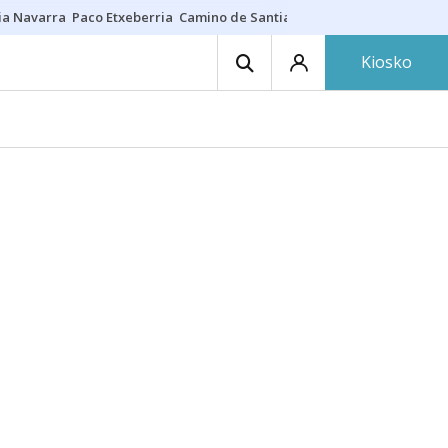
ia Navarra
Paco Etxeberria
Camino de Santiago
Eclipse solar en Nav
Kiosko