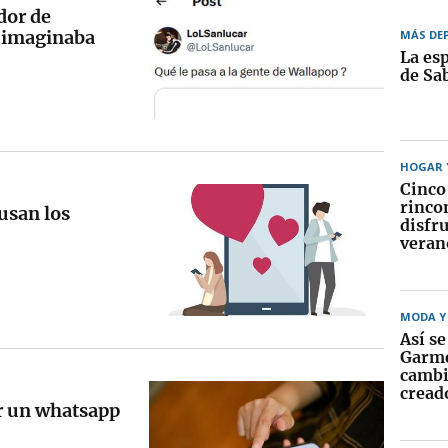
dor de
o imaginaba
MÁS DE
La esp
de Sa
HOGAR Y
Cinco
rinco
 usan los
disfru
veran
MODA Y 
Así se
Garme
cambi
cread
r un whatsapp