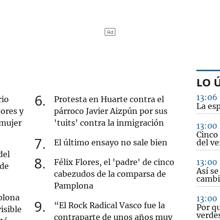
LO 
6
13:06
rio
Protesta en Huarte contra el
La es
ores y
párroco Javier Aizpún por sus
 mujer
'tuits' contra la inmigración
13:00
Cinco 
7
El último ensayo no sale bien
del ve
del
8
Félix Flores, el 'padre' de cinco
13:00
 de
Así s
cabezudos de la comparsa de
cambi
Pamplona
plona
13:00
9
“El Rock Radical Vasco fue la
Por q
isible
verdes
contraparte de unos años muy