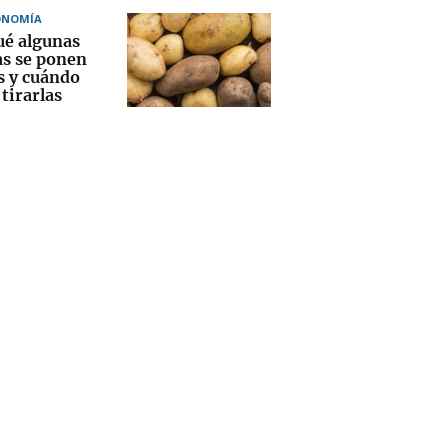
ONOMÍA
ué algunas
as se ponen
s y cuándo
tirarlas