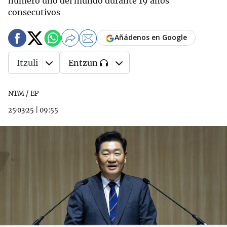
número uno del mundo durante 19 años
consecutivos
Añádenos en Google
Itzuli
Entzun
NTM / EP
25·03·25
|
09:55