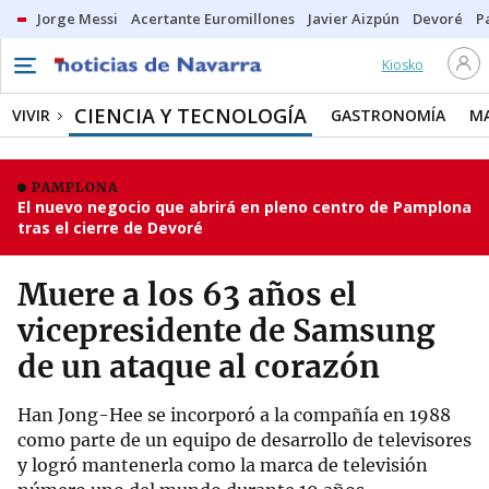
Jorge Messi
Acertante Euromillones
Javier Aizpún
Devoré
P
Kiosko
CIENCIA Y TECNOLOGÍA
VIVIR
GASTRONOMÍA
M
PAMPLONA
El nuevo negocio que abrirá en pleno centro de Pamplona
tras el cierre de Devoré
Muere a los 63 años el
vicepresidente de Samsung
de un ataque al corazón
Han Jong-Hee se incorporó a la compañía en 1988
como parte de un equipo de desarrollo de televisores
y logró mantenerla como la marca de televisión