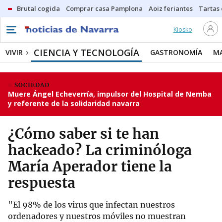
Brutal cogida
Comprar casa Pamplona
Aoiz feriantes
Tartas
Kiosko
CIENCIA Y TECNOLOGÍA
VIVIR
GASTRONOMÍA
M
SOCIEDAD
Muere Ángel Echeverría, impulsor del Hospital de Nemba
y referente de la solidaridad navarra
¿Cómo saber si te han
hackeado? La criminóloga
María Aperador tiene la
respuesta
"El 98% de los virus que infectan nuestros
ordenadores y nuestros móviles no muestran