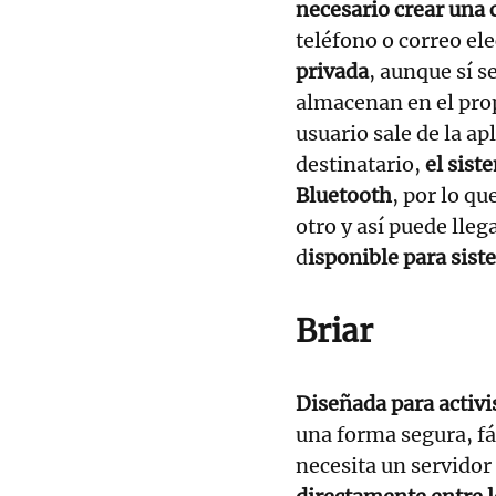
necesario crear una 
teléfono o correo el
privada
, aunque sí s
almacenan en el prop
usuario sale de la ap
destinatario,
el sist
Bluetooth
, por lo qu
otro y así puede lle
d
isponible para sis
Briar
Diseñada para activi
una forma segura, f
necesita un servidor