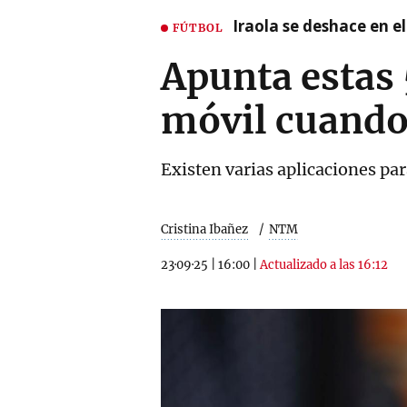
Iraola se deshace en e
FÚTBOL
Apunta estas 
móvil cuando
Existen varias aplicaciones pa
Cristina Ibañez
NTM
23·09·25
|
16:00
|
Actualizado a las 16:12