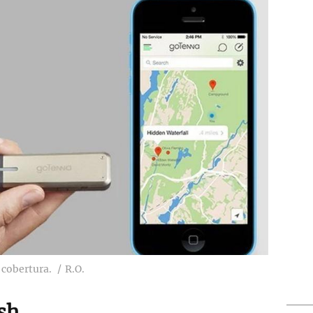
 cobertura.
R.O.
sh