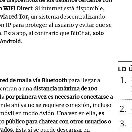
os dispositivos de los usuarios cercanos con
o WiFi Direct
. Si internet está disponible,
vía red Tor,
un sistema descentralizando
ón IP para proteger al usuario y evitar que se
. Esta app, al contrario que BitChat,
solo
 Android.
LO 
1
 red de malla vía Bluetooth
para llegar a
uentran a una
distancia máxima de 100
rla
por primera vez es necesario conectarse a
tir de ahí ya no se requiere conexión, incluso
2
 móvil en modo Avión. Una vez en ella,
es
3
ro público para chatear con otros usuarios o
vados
. Ésta sí se puede descargar en