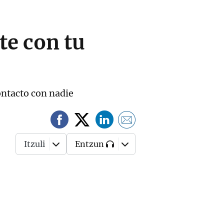
te con tu
ontacto con nadie
Itzuli
Entzun