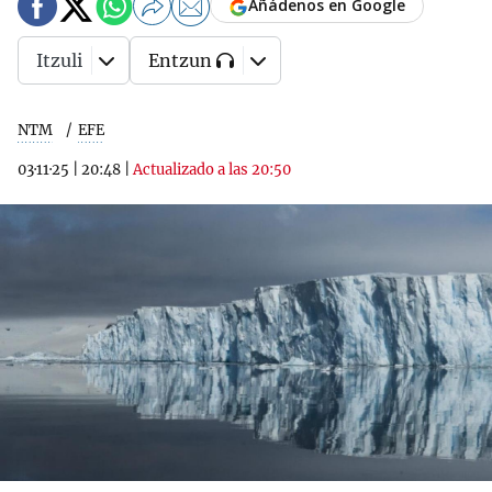
Añádenos en Google
Itzuli
Entzun
NTM
EFE
03·11·25
|
20:48
|
Actualizado a las 20:50