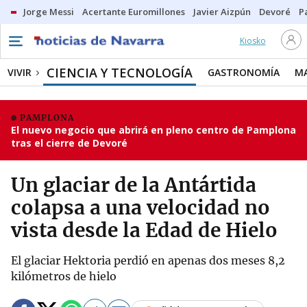
Jorge Messi
Acertante Euromillones
Javier Aizpún
Devoré
P
Kiosko
CIENCIA Y TECNOLOGÍA
VIVIR
GASTRONOMÍA
M
PAMPLONA
El nuevo negocio que abrirá en pleno centro de Pamplona
tras el cierre de Devoré
Un glaciar de la Antártida
colapsa a una velocidad no
vista desde la Edad de Hielo
El glaciar Hektoria perdió en apenas dos meses 8,2
kilómetros de hielo