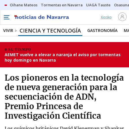
Oihane Mateos
Tormentas en Navarra
UAGA Tauste
Osasuna
Kiosko
CIENCIA Y TECNOLOGÍA
VIVIR
GASTRONOMÍA
M
EL TIEMPO
AEMET vuelve a elevar a naranja el aviso por tormentas
hoy domingo en Navarra
Los pioneros en la tecnología
de nueva generación para la
secuenciación de ADN,
Premio Princesa de
Investigación Científica
Los químicos británicos David Klenerman y Shankar