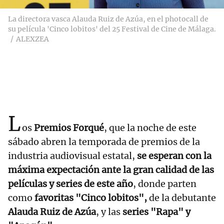
La directora vasca Alauda Ruiz de Azúa, en el photocall de
su película 'Cinco lobitos' del 25 Festival de Cine de Málaga.
ALEXZEA
L
os
Premios Forqué
, que la noche de este
sábado abren la temporada de premios de la
industria audiovisual estatal,
se esperan con la
máxima expectación ante la gran calidad de las
películas y series de este año
, donde parten
como
favoritas "Cinco lobitos",
de la debutante
Alauda Ruiz de Azúa
, y las
series "Rapa" y