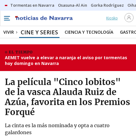
Tormentas en Navarra
Osasuna-Al Ain
Gorka Rodríguez
Oih
Kiosko
CINE Y SERIES
VIVIR
CIENCIA Y TECNOLOGÍA
GASTR
EL TIEMPO
AEMET vuelve a elevar a naranja el aviso por tormentas
hoy domingo en Navarra
La película "Cinco lobitos"
de la vasca Alauda Ruiz de
Azúa, favorita en los Premios
Forqué
La cinta es la más nominada y opta a cuatro
galardones