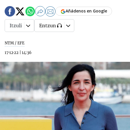
Añádenos en Google
Itzuli
Entzun
NTM / EFE
17·12·22
|
14:36