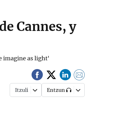
 de Cannes, y
e imagine as light'
Itzuli
Entzun