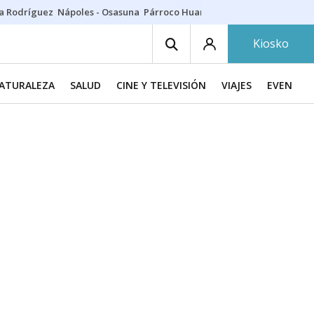
a Rodríguez
Nápoles - Osasuna
Párroco Huarte
Niños villavesa
Conci
Kiosko
NATURALEZA
SALUD
CINE Y TELEVISIÓN
VIAJES
EVENTOS