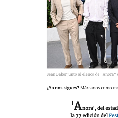
Sean Baker junto al elenco de "Anora" 
¿Ya nos sigues?
Márcanos como me
'A
nora', del esta
la 77 edición del
Fes