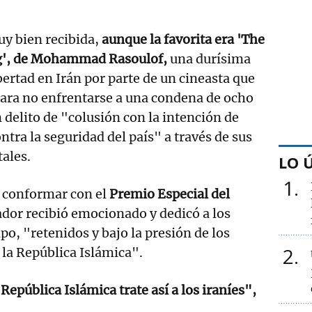
y bien recibida,
aunque la favorita era 'The
fig', de Mohammad Rasoulof,
una durísima
libertad en Irán por parte de un cineasta que
para no enfrentarse a una condena de ocho
 delito de "colusión con la intención de
tra la seguridad del país" a través de sus
ales.
LO 
1
 conformar con el
Premio Especial del
zador recibió emocionado y dedicó a los
o, "retenidos y bajo la presión de los
2
 la República Islámica".
epública Islámica trate así a los iraníes",