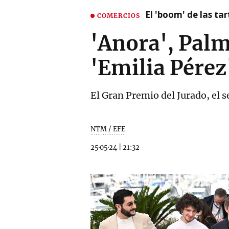
El 'boom' de las t
COMERCIOS
'Anora', Palm
'Emilia Pérez
El Gran Premio del Jurado, el 
NTM / EFE
25·05·24
|
21:32