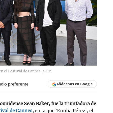
en el Festival de Cannes
E.P.
dio preferente
Añádenos en Google
dounidense Sean Baker, fue la triunfadora de
tival de Cannes
,
en la que 'Emilia Pérez', el