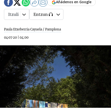
Añádenos en Google
Itzuli
Entzun
Paula Etxeberria Cayuela / Pamplona
04·07·20
|
04:00