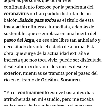
aquellas personas que durante el
confinamiento forzoso por la pandemia del
coronavirus
no han podido disfrutar de un
balcón.
Balcón para todos
es el título de esta
instalación efímera
e inmediata, además de
sostenible, que se emplaza en una huerta del
paseo del Arga
, en ese aire libre tan anhelado y
necesitado durante el estado de alarma. Esta
obra, que surge de la actualidad extraña e
incierta que nos toca vivir, puede ser disfrutada
desde ahora y durante dos meses desde el
exterior, mientras se transita por el paseo del
río en el tramo de
Oricáin
a
Sorauren
.
"En el
confinamiento
estuve bastantes días
atrincherada en mi estudio, pero me tocaba
salir para asistir a mis padres, y vi que para