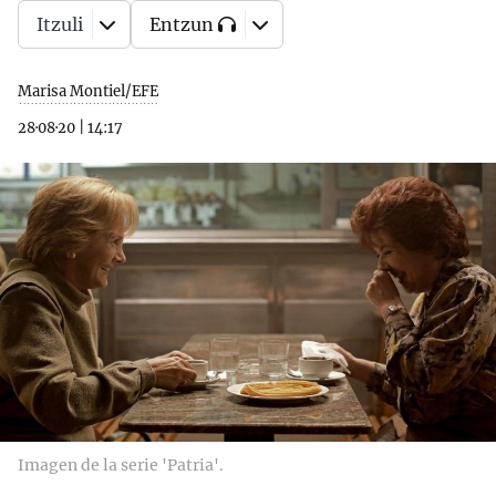
Itzuli
Entzun
Marisa Montiel/EFE
28·08·20
|
14:17
Imagen de la serie 'Patria'.