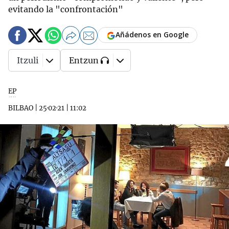
evitando la "confrontación"
Añádenos en Google
Itzuli
Entzun
EP
BILBAO
|
25·02·21
|
11:02