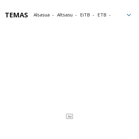
TEMAS
Alsasua
Altsasu
EiTB
ETB
Televisión