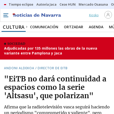
Tiempo eclipse
Autovía Jaca
Cese HUN
Mercado Osasuna
O
Kiosko
CULTURA
COMUNICACIÓN
ORTZADAR
AGENDA
MÚ
SOCIEDAD
Adjudicadas por 135 millones las obras de la nueva
variante entre Pamplona y Jaca
ANDONI ALDEKOA / DIRECTOR DE EITB
"EiTB no dará continuidad a
espacios como la serie
'Altsasu', que polarizan"
Afirma que la radiotelevisión vasca seguirá haciendo
un periodismo "comprometido y valiente", pero