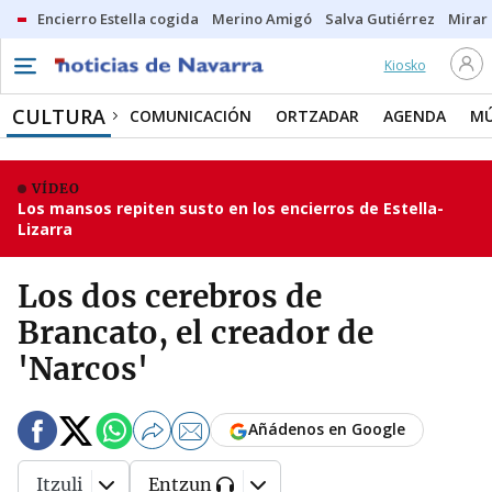
Encierro Estella cogida
Merino Amigó
Salva Gutiérrez
Mirar 
Kiosko
CULTURA
COMUNICACIÓN
ORTZADAR
AGENDA
MÚ
VÍDEO
Los mansos repiten susto en los encierros de Estella-
Lizarra
Los dos cerebros de
Brancato, el creador de
'Narcos'
Añádenos en Google
Itzuli
Entzun