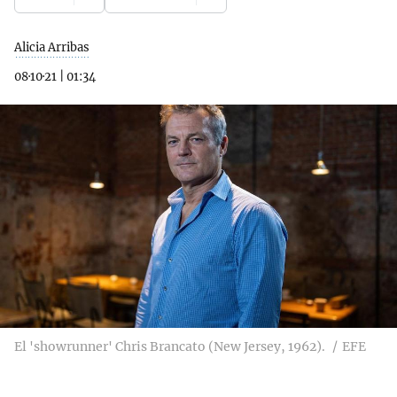
Alicia Arribas
08·10·21
|
01:34
El 'showrunner' Chris Brancato (New Jersey, 1962).
EFE