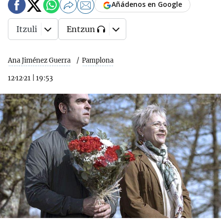
Añádenos en Google
Itzuli
Entzun
Ana Jiménez Guerra
Pamplona
12·12·21
|
19:53