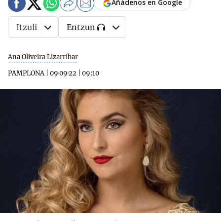
Añádenos en Google
Itzuli
Entzun
Ana Oliveira Lizarribar
PAMPLONA
|
09·09·22
|
09:10